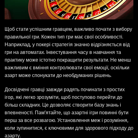
Щоб стати успішним гравцем, важливо почати з вибору
правильної гри. Кожен тип гри має свої особливості.
Наприклад, у покері стратегія значно відрізняється від
гри на автоматах. Інвестування часу в навчання та
практику може істотно покращити результати. Не менш
важливим є вміння контролювати свої емоції, оскільки
азарт може спонукати до необдуманих рішень.
Досвідчені гравці завжди радять починати з простих
ігор, які легко зрозуміти, щоб поступово перейти до
більш складних. Це дозволяє створити базу знань і
впевненості. Пам’ятайте, що азартні ігри повинні бути
перш за все розвагою. Установлення меж і розуміння,
коли зупинитися, є ключовими для здорового підходу до
азарту.