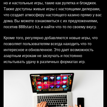
но и настольные игры, такие как рулетка и блэкджек.
Также доступны живые игры с настоящими дилерами,
что создает атмосферу настоящего казино прямо у вас
дома. Вы можете ознакомиться с их предложениями,
посетив
888starz kz
, и найти что-то по своему вкусу.
Кроме того, регулярно добавляются новые игры, что
позволяет пользователям всегда находить что-то
интересное и обновленное. Это дает возможность
азартным игрокам не заскучать и постоянно
испытывать удачу в различных форматах игр.