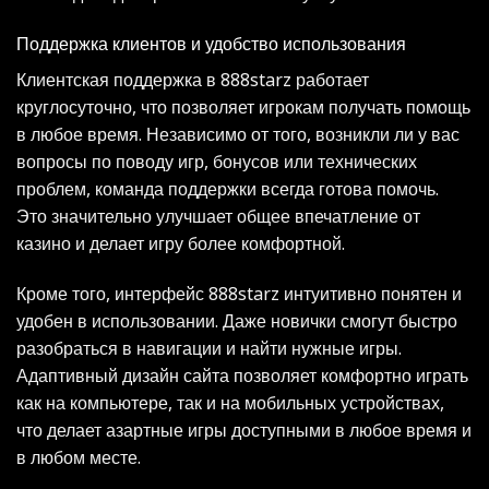
Поддержка клиентов и удобство использования
Клиентская поддержка в 888starz работает
круглосуточно, что позволяет игрокам получать помощь
в любое время. Независимо от того, возникли ли у вас
вопросы по поводу игр, бонусов или технических
проблем, команда поддержки всегда готова помочь.
Это значительно улучшает общее впечатление от
казино и делает игру более комфортной.
Кроме того, интерфейс 888starz интуитивно понятен и
удобен в использовании. Даже новички смогут быстро
разобраться в навигации и найти нужные игры.
Адаптивный дизайн сайта позволяет комфортно играть
как на компьютере, так и на мобильных устройствах,
что делает азартные игры доступными в любое время и
в любом месте.