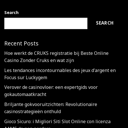
Search
SEARCH
Recent Posts
Hoe werkt de CRUKS registratie bij Beste Online
Casino Zonder Cruks en wat zijn
Les tendances incontournables des jeux d'argent en
Focus sur Luckygem
Verover de casinovloer: een expertgids voor
gokautomaatkracht
Briljante gokvooruitzichten: Revolutionaire
casinostrategieën onthuld
Gioco Sicuro: i Migliori Siti Slot Online con licenza