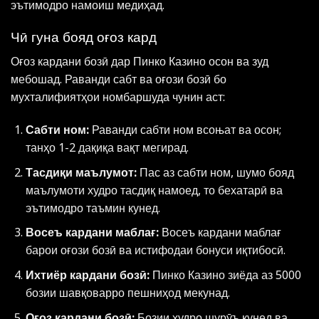
эътимодро намоиш медиҳад.
Чӣ гуна бояд оғоз кард
Оғоз кардани бозӣ дар Пинко Казино осон ва зуд
мебошад. Раванди сабт ва оғози бозӣ бо
мухталифиятҳои номбаршуда чунин аст:
Сабти ном:
Раванди сабти ном всоњат ва осон;
танҳо 1-2 дақиқа вақт мегирад.
Тасдиқи маълумот:
Пас аз сабти ном, шумо бояд
маълумоти худро тасдиқ намоед, то бехатарӣ ва
эътимодро таъмин кунед.
Восеъ кардани маблағ:
Восеъ кардани маблағ
барои оғози бозӣ ва истифодаи бонуси иқтибосӣ.
Ихтиёр кардани бозӣ:
Пинко Казино зиёда аз 5000
бозии шавқоварро пешниҳод мекунад.
Оғоз кардани бозӣ:
Бозии худро шурӯъ кунед ва