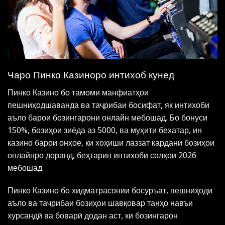
Чаро Пинко Казиноро интихоб кунед
Пинко Казино бо тамоми манфиатҳои
пешниҳодшаванда ва таҷрибаи босифат, як интихоби
аъло барои бозингарони онлайн мебошад. Бо бонуси
150%, бозиҳои зиёда аз 5000, ва муҳити бехатар, ин
казино барои онҳое, ки хоҳиши лаззат кардани бозиҳои
онлайнро доранд, беҳтарин интихоби солҳои 2026
мебошад.
Пинко Казино бо хидматрасонии босуръат, пешниҳоди
аъло ва таҷрибаи бозиҳои шавқовар танҳо навъи
хурсандӣ ва боварӣ додан аст, ки бозингарон