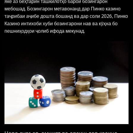
яке аз беҳтарин ташкилотҳо барои бозингарон
мебошад. Бозингарон метавонанд дар
Пинко казино
таҷрибаи аҷибе дошта бошанд ва дар соли 2026, Пинко
Казино интихоби хуби бозингарони нав ва кӯҳна бо
пешниҳодҳои ҷолиб ифода мекунад.