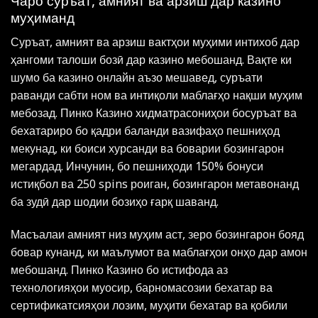
Чаро суръат, амният ва арзиш дар казино
муҳиманд
Суръат, амният ва арзиш вактҳои муҳими интихоб дар
ҳангоми талоши бозӣ дар казино мебошанд. Вақте ки
шумо ба казино онлайн аъзо мешавед, суръати
раванди сабти ном ва интиқоли маблағҳо нақши муҳим
мебозад. Пинко Казино хидматрасониҳои босуръат ва
бехатариро бо қадри баланди вазифаҳо пешниҳод
мекунад, ки боиси хурсанди ва боварии бозингарон
мегардад. Инчунин, бо пешниҳоди 150% бонуси
истиқбол ва 250 spins роиган, бозингарон метавонанд
ба зудӣ дар шодии бозиҳо ғарқ шаванд.
Масъалаи амният низ муҳим аст, зеро бозингарон бояд
бовар кунанд, ки маълумот ва маблағҳои онҳо дар амон
мебошанд. Пинко Казино бо истифода аз
технологияҳои муосир, барномасозии бехатар ва
сертификатсияҳои лозим, муҳити бехатар ва қобили