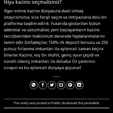
Niyə kazino seçməlisiniz?
Əgər online kazino dünyasına daxil olmaq
istəyirsinizsə, sizə fərqli seçim və imtiyazlarla dolu bir
platforma təqdim edirik. Yuxarıda göstərilən bütün
addımlar və üstünlüklər, yeni başlayanların kazino
təcrübəsindən maksimum dərəcədə faydalanmalarını
təmin edir. İstifadəçilər, 150% ilk depozit bonusu və 250
pulsuz fırlanma imkanları ilə əyləncəli zaman keçirə
bilərlər. Kazino, xoş bir mühit, geniş oyun çeşidi və
sürətli ödəniş imkanları ilə doludur. Öz şansınızı
sınayın və bu əyləncəli dünyaya qoşulun!
This entry was posted in
Public
. Bookmark the
permalink
.