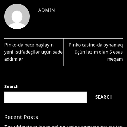
ADMIN
Pinko-da necə başlayın:
Pinko casino-da oynamaq
yeni istifadəçilər üçün sadə
üçün lazım olan 5 əsas
addımlar
məqam
Search
SEARCH
Recent Posts