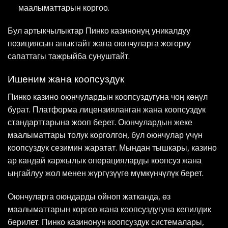
маалыматтарын коргоо.
Бул артыкчылыктар Пинко казинонуң уникалдуу
позициясын аныктайт жана оюнчуларга жогорку
сапаттагы тажрыйба сунуштайт.
Ишеним жана коопсуздук
Пинко казино оюнчулардын коопсуздугуна чоң көңүл
бурат. Платформа лицензияланган жана коопсуздук
стандарттарына жооп берет. Оюнчулардын жеке
маалыматтары толук корголгон, бул оюнчулар үчүн
коопсуздук сезимин жаратат. Мындан тышкары, казино
ар кандай каржылык операцияларды коопсуз жана
ыңгайлуу жол менен жүргүзүүгө мүмкүнчүлүк берет.
Оюнчуларга оюндарды ойноп жатканда, өз
маалыматтарын коргоо жана коопсуздугуна кепилдик
берилет. Пинко казинонун коопсуздук системалары,