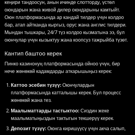
кеңири тандоосун, анын ичинде слотторду, үстөл
оюндарын жана живой дилер оюндарыны камтыйт.
Оюн платформасында ар кандай тилдер үчүн колдоо
бар, атап айтканда кыргыз, орус жана англис тилдери.
Мындан тышкары, 24/7 түз колдоо кызматына ээ, бул
оюнчулар үчүн кызыктуу жана коопсуз тажрыйба түзөт.
Кантип баштоо керек
Пинко казинонуң платформасында ойноо үчүн, бир
нече жөнөкөй кадамдарды аткарышыңыз керек:
Каттоо эсебин түзүү:
Оюнчулардын
платформасында катталышы керек. Бул процесс
жөнөкөй жана тез.
Маалыматтарды тастыктоо:
Сиздин жеке
маалыматыңыздын тактыгын текшерүү керек.
Депозит түзүү:
Оюнга киришүүсү үчүн акча салып,