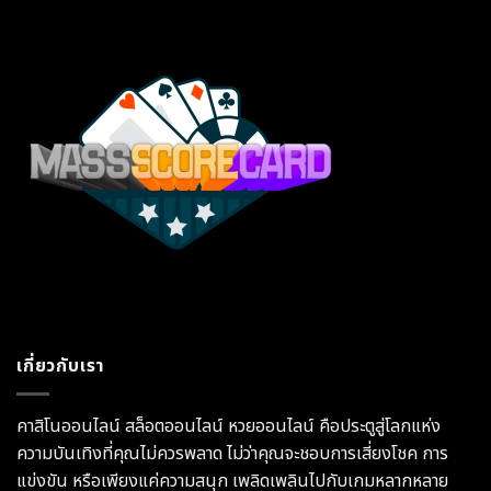
เกี่ยวกับเรา
คาสิโนออนไลน์ สล็อตออนไลน์ หวยออนไลน์ คือประตูสู่โลกแห่ง
ความบันเทิงที่คุณไม่ควรพลาด ไม่ว่าคุณจะชอบการเสี่ยงโชค การ
แข่งขัน หรือเพียงแค่ความสนุก เพลิดเพลินไปกับเกมหลากหลาย