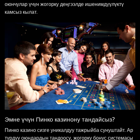
оюнчулар үчүн жогорку деңгээлде ишенимдүүлүктү
камсыз кылат.
Эмне үчүн Пинко казинону тандайсыз?
Пинко казино сизге уникалдуу тажрыйба сунуштайт. Ар
түрдүү оюндардын тандоосу, жогорку бонус системасы