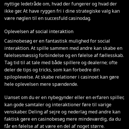
nyttige ledetråde om, hvad der fungerer og hvad der
ikke gør. At have ryggen fri i dine strategiske valg kan
være nøglen til en succesfuld casinodag.
Oplevelsen af social interaktion
Casinobesøg er en fantastisk mulighed for social
interaktion. At spille sammen med andre kan skabe en
følelsesmæssig forbindelse og en følelse af fællesskab.
Tag tid til at tale med både spillere og dealerne; ofte
deler de tips og tricks, som kan forbedre din
spiloplevelse. At skabe relationer i casinoet kan gøre
hele oplevelsen mere spændende.
Uanset om du er en nybegynder eller en erfaren spiller,
kan gode samtaler og interaktioner føre til varige
venskaber. Deling af sejre og nederlag med andre kan
faktisk gøre en casinobesøg mere mindeværdig, da du
får en følelse af at være en del af noget større.