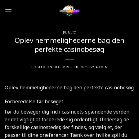
Skip
to
content
PUBLIC
Oplev hemmelighederne bag den
perfekte casinobesøg
POSTED ON
DECEMBER 10, 2025
BY
ADMIN
Oplev hemmelighederne bag den perfekte casinobesøg
Forberedelse før besøget
Før du bevæger dig ind i casinoets spændende verden,
er det vigtigt at forberede sig ordentligt. Undersøg de
forskellige casinosteder, der findes, og vælg et, der
passer til dine præferencer. Tænk over, hvilke spil du