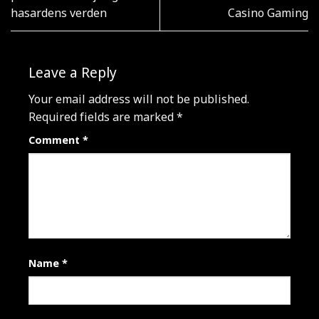
hasardens verden
Casino Gaming
Leave a Reply
Your email address will not be published.
Required fields are marked
*
Comment
*
Name
*