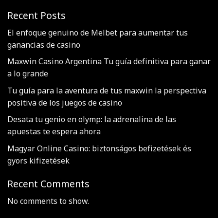
Recent Posts
El enfoque genuino de Melbet para aumentar tus
ganancias de casino
Maxwin Casino Argentina Tu guía definitiva para ganar
a lo grande
Tu guía para la aventura de tus maxwin la perspectiva
positiva de los juegos de casino
Desata tu genio en olymp: la adrenalina de las
apuestas te espera ahora
Magyar Online Casino: biztonságos befizetések és
gyors kifizetések
Recent Comments
No comments to show.