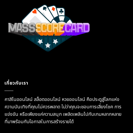
เกี่ยวกับเรา
คาสิโนออนไลน์ สล็อตออนไลน์ หวยออนไลน์ คือประตูสู่โลกแห่ง
ความบันเทิงที่คุณไม่ควรพลาด ไม่ว่าคุณจะชอบการเสี่ยงโชค การ
แข่งขัน หรือเพียงแค่ความสนุก เพลิดเพลินไปกับเกมหลากหลาย
ที่มาพร้อมกับโอกาสในการสร้างรายได้