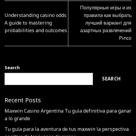
Популярные игры и их
Understanding casino odds
правила как выбрать
A guide to mastering
лучший вариант для
probabilities and outcomes
азартных развлечений
Pinco
Search
SEARCH
Recent Posts
Maxwin Casino Argentina Tu guía definitiva para ganar
a lo grande
Tu guía para la aventura de tus maxwin la perspectiva