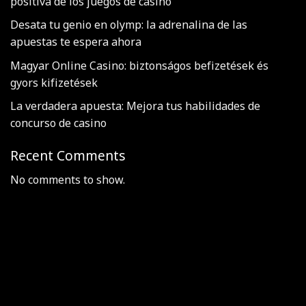
positiva de los juegos de casino
Desata tu genio en olymp: la adrenalina de las
apuestas te espera ahora
Magyar Online Casino: biztonságos befizetések és
gyors kifizetések
La verdadera apuesta: Mejora tus habilidades de
concurso de casino
Recent Comments
No comments to show.