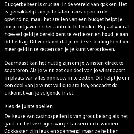
Budgetbeheer is cruciaal in de wereld van gokken. Het
is gemakkelijk om je te laten meeslepen in de
opwinding, maar het stellen van een budget helpt je
om je uitgaven onder controle te houden. Bepaal vooraf
hoeveel geld je bereid bent te verliezen en houd je aan
dit bedrag. Dit voorkomt dat je in de verleiding komt om
meer geld in te zetten dan je je kunt veroorloven.
Daarnaast kan het nuttig zijn om je winsten direct te
separeren. Als je wint, zet een deel van je winst apart
in plaats van alles opnieuw in te zetten. Dit helpt je om
een deel van je winst veilig te stellen, ongeacht de
uitkomst van je volgende inzet.
Kies de juiste spellen
De keuze van casinospellen is van groot belang als het
gaat om het verhogen van je kansen om te winnen.
Gokkasten zijn leuk en spannend, maar ze hebben