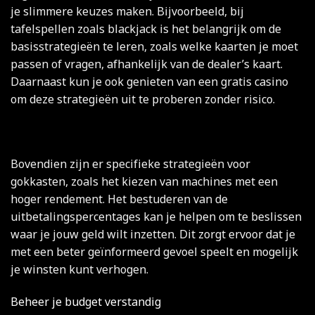
je slimmere keuzes maken. Bijvoorbeeld, bij
tafelspellen zoals blackjack is het belangrijk om de
basisstrategieën te leren, zoals welke kaarten je moet
passen of vragen, afhankelijk van de dealer’s kaart.
Daarnaast kun je ook genieten van een
gratis casino
om deze strategieën uit te proberen zonder risico.
Bovendien zijn er specifieke strategieën voor
gokkasten, zoals het kiezen van machines met een
hoger rendement. Het bestuderen van de
uitbetalingspercentages kan je helpen om te beslissen
waar je jouw geld wilt inzetten. Dit zorgt ervoor dat je
met een beter geïnformeerd gevoel speelt en mogelijk
je winsten kunt verhogen.
Beheer je budget verstandig