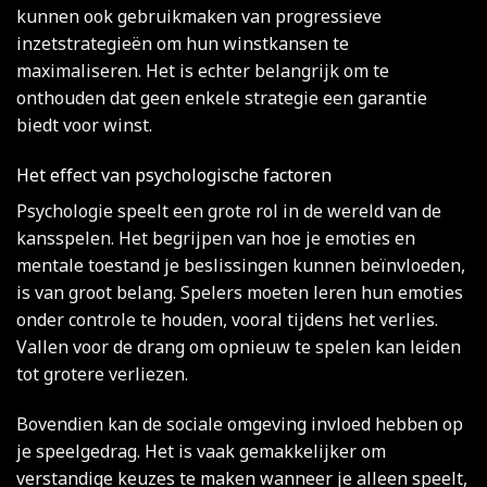
kunnen ook gebruikmaken van progressieve
inzetstrategieën om hun winstkansen te
maximaliseren. Het is echter belangrijk om te
onthouden dat geen enkele strategie een garantie
biedt voor winst.
Het effect van psychologische factoren
Psychologie speelt een grote rol in de wereld van de
kansspelen. Het begrijpen van hoe je emoties en
mentale toestand je beslissingen kunnen beïnvloeden,
is van groot belang. Spelers moeten leren hun emoties
onder controle te houden, vooral tijdens het verlies.
Vallen voor de drang om opnieuw te spelen kan leiden
tot grotere verliezen.
Bovendien kan de sociale omgeving invloed hebben op
je speelgedrag. Het is vaak gemakkelijker om
verstandige keuzes te maken wanneer je alleen speelt,