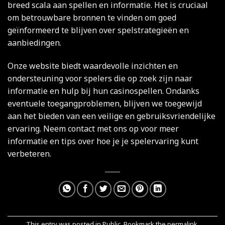
breed scala aan spellen en informatie. Het is cruciaal
om betrouwbare bronnen te vinden om goed
geïnformeerd te blijven over spelstrategieën en
aanbiedingen.
Onze website biedt waardevolle inzichten en
ondersteuning voor spelers die op zoek zijn naar
informatie en hulp bij hun casinospellen. Ondanks
eventuele toegangproblemen, blijven we toegewijd
aan het bieden van een veilige en gebruiksvriendelijke
ervaring. Neem contact met ons op voor meer
informatie en tips over hoe je je spelervaring kunt
verbeteren.
This entry was posted in
Public
. Bookmark the
permalink
.