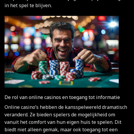
in het spel te blijven.
De rol van online casinos en toegang tot informatie
Online casino’s hebben de kansspelwereld dramatisch
veranderd. Ze bieden spelers de mogelijkheid om
vanuit het comfort van hun eigen huis te spelen. Dit
biedt niet alleen gemak, maar ook toegang tot een