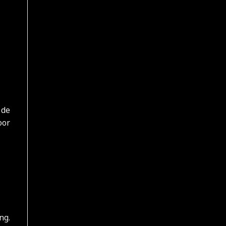
 de
oor
ng.