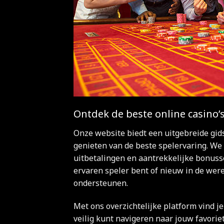
Ontdek de beste online casino’
Onze website biedt een uitgebreide gids
genieten van de beste spelervaring. We
uitbetalingen en aantrekkelijke bonusse
ervaren speler bent of nieuw in de were
ondersteunen.
Met ons overzichtelijke platform vind j
veilig kunt navigeren naar jouw favori