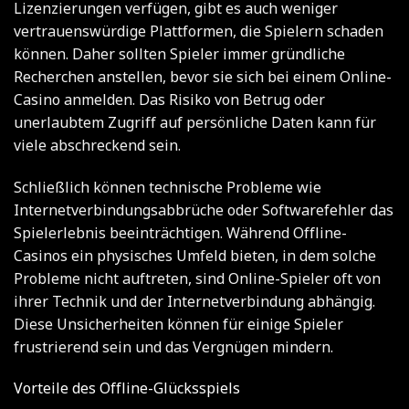
Lizenzierungen verfügen, gibt es auch weniger
vertrauenswürdige Plattformen, die Spielern schaden
können. Daher sollten Spieler immer gründliche
Recherchen anstellen, bevor sie sich bei einem Online-
Casino anmelden. Das Risiko von Betrug oder
unerlaubtem Zugriff auf persönliche Daten kann für
viele abschreckend sein.
Schließlich können technische Probleme wie
Internetverbindungsabbrüche oder Softwarefehler das
Spielerlebnis beeinträchtigen. Während Offline-
Casinos ein physisches Umfeld bieten, in dem solche
Probleme nicht auftreten, sind Online-Spieler oft von
ihrer Technik und der Internetverbindung abhängig.
Diese Unsicherheiten können für einige Spieler
frustrierend sein und das Vergnügen mindern.
Vorteile des Offline-Glücksspiels