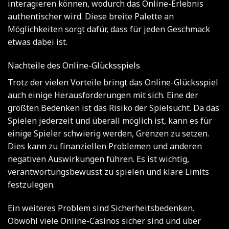
interagieren können, wodurch das Online-Erlebnis
authentischer wird. Diese breite Palette an
Möglichkeiten sorgt dafür, dass für jeden Geschmack
etwas dabei ist.
Nachteile des Online-Glücksspiels
Trotz der vielen Vorteile bringt das Online-Glücksspiel
auch einige Herausforderungen mit sich. Eine der
größten Bedenken ist das Risiko der Spielsucht. Da das
Spielen jederzeit und überall möglich ist, kann es für
einige Spieler schwierig werden, Grenzen zu setzen.
Dies kann zu finanziellen Problemen und anderen
negativen Auswirkungen führen. Es ist wichtig,
verantwortungsbewusst zu spielen und klare Limits
festzulegen.
Ein weiteres Problem sind Sicherheitsbedenken.
Obwohl viele Online-Casinos sicher sind und über