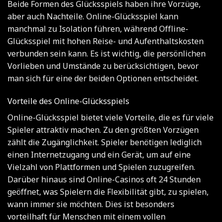
Beide Formen des Glücksspiels haben ihre Vorzüge,
aber auch Nachteile. Online-Glücksspiel kann
manchmal zu Isolation führen, während Offline-
Glücksspiel mit hohen Reise- und Aufenthaltskosten
verbunden sein kann. Es ist wichtig, die persönlichen
Vorlieben und Umstände zu berücksichtigen, bevor
man sich für eine der beiden Optionen entscheidet.
Vorteile des Online-Glücksspiels
Online-Glücksspiel bietet viele Vorteile, die es für viele
Spieler attraktiv machen. Zu den größten Vorzügen
zählt die Zugänglichkeit. Spieler benötigen lediglich
einen Internetzugang und ein Gerät, um auf eine
Vielzahl von Plattformen und Spielen zuzugreifen.
Darüber hinaus sind Online-Casinos oft 24 Stunden
geöffnet, was Spielern die Flexibilität gibt, zu spielen,
wann immer sie möchten. Dies ist besonders
vorteilhaft für Menschen mit einem vollen