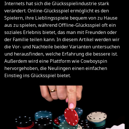
Internets hat sich die Glücksspielindustrie stark
verändert. Online-Glücksspiel ermöglicht es den
Spielern, ihre Lieblingsspiele bequem von zu Hause
aus zu spielen, während Offline-Glücksspiel oft ein
soziales Erlebnis bietet, das man mit Freunden oder
der Familie teilen kann. In diesem Artikel werden wir
die Vor- und Nachteile beider Varianten untersuchen
und herausfinden, welche Erfahrung die bessere ist.
Außerdem wird eine Plattform wie
Cowboyspin
hervorgehoben, die Neulingen einen einfachen
Einstieg ins Glücksspiel bietet.