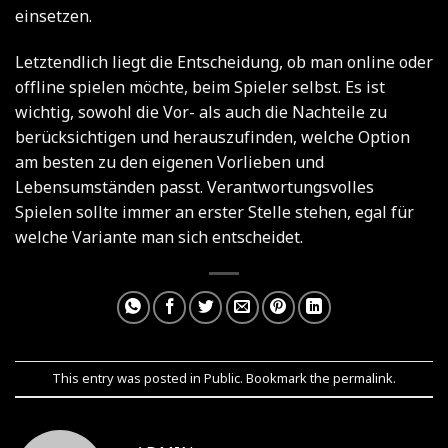
einsetzen.
Letztendlich liegt die Entscheidung, ob man online oder
offline spielen möchte, beim Spieler selbst. Es ist
wichtig, sowohl die Vor- als auch die Nachteile zu
berücksichtigen und herauszufinden, welche Option
am besten zu den eigenen Vorlieben und
Lebensumständen passt. Verantwortungsvolles
Spielen sollte immer an erster Stelle stehen, egal für
welche Variante man sich entscheidet.
This entry was posted in
Public
. Bookmark the
permalink
.