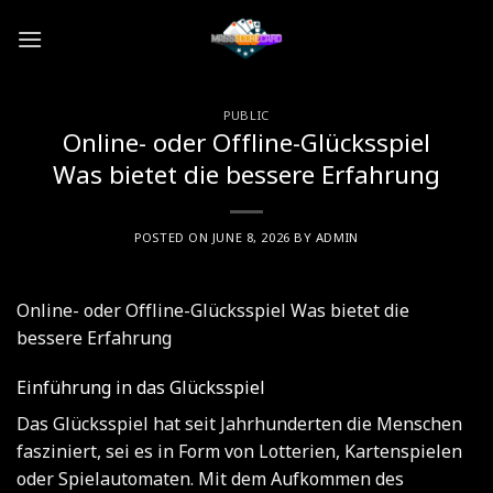
Skip
to
content
PUBLIC
Online- oder Offline-Glücksspiel
Was bietet die bessere Erfahrung
POSTED ON
JUNE 8, 2026
BY
ADMIN
Online- oder Offline-Glücksspiel Was bietet die
bessere Erfahrung
Einführung in das Glücksspiel
Das Glücksspiel hat seit Jahrhunderten die Menschen
fasziniert, sei es in Form von Lotterien, Kartenspielen
oder Spielautomaten. Mit dem Aufkommen des