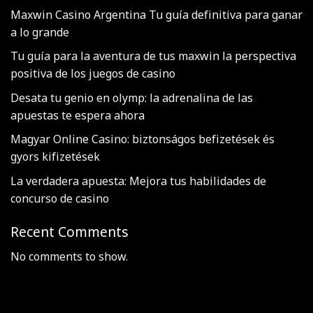
Maxwin Casino Argentina Tu guía definitiva para ganar
a lo grande
Tu guía para la aventura de tus maxwin la perspectiva
positiva de los juegos de casino
Desata tu genio en olymp: la adrenalina de las
apuestas te espera ahora
Magyar Online Casino: biztonságos befizetések és
gyors kifizetések
La verdadera apuesta: Mejora tus habilidades de
concurso de casino
Recent Comments
No comments to show.