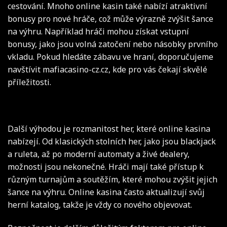
cestování. Mnoho online kasin také nabízí atraktivní
bonusy pro nové hráče, což může výrazně zvýšit šance
na výhru. Například hráči mohou získat vstupní
bonusy, jako jsou volná zatočení nebo násobky prvního
vkladu. Pokud hledáte zábavu ve hraní, doporučujeme
navštívit
mafiacasino-cz.cz
, kde pro vás čekají skvělé
příležitosti.
Další výhodou je rozmanitost her, které online kasina
nabízejí. Od klasických stolních her, jako jsou blackjack
a ruleta, až po moderní automaty a živé dealery,
možnosti jsou nekonečné. Hráči mají také přístup k
různým turnajům a soutěžím, které mohou zvýšit jejich
šance na výhru. Online kasina často aktualizují svůj
herní katalog, takže je vždy co nového objevovat.