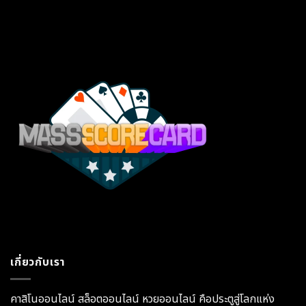
เกี่ยวกับเรา
คาสิโนออนไลน์ สล็อตออนไลน์ หวยออนไลน์ คือประตูสู่โลกแห่ง