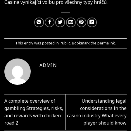
Casina vynikající volbu pro všechny typy hráčů.
This entry was posted in
Public
. Bookmark the
permalink
.
ADMIN
A complete overview of
Understanding legal
gambling Strategies, risks,
considerations in the
and rewards with chicken
casino industry What every
road 2
player should know