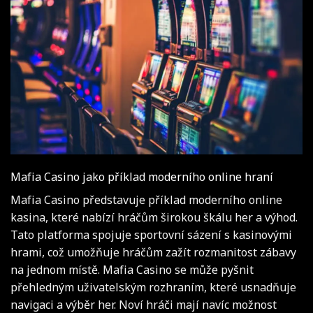
Mafia Casino jako příklad moderního online hraní
Mafia Casino představuje příklad moderního online
kasina, které nabízí hráčům širokou škálu her a výhod.
Tato platforma spojuje sportovní sázení s kasinovými
hrami, což umožňuje hráčům zažít rozmanitost zábavy
na jednom místě. Mafia Casino se může pyšnit
přehledným uživatelským rozhraním, které usnadňuje
navigaci a výběr her. Noví hráči mají navíc možnost