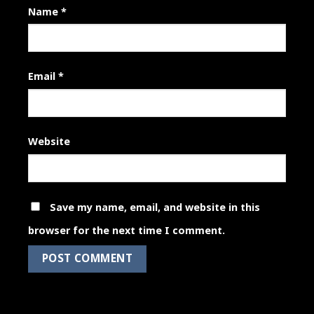
Name
*
Email
*
Website
Save my name, email, and website in this
browser for the next time I comment.