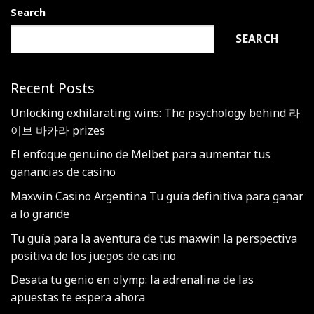
Search
SEARCH
Recent Posts
Unlocking exhilarating wins: The psychology behind 라
이브 바카라 prizes
El enfoque genuino de Melbet para aumentar tus
ganancias de casino
Maxwin Casino Argentina Tu guía definitiva para ganar
a lo grande
Tu guía para la aventura de tus maxwin la perspectiva
positiva de los juegos de casino
Desata tu genio en olymp: la adrenalina de las
apuestas te espera ahora