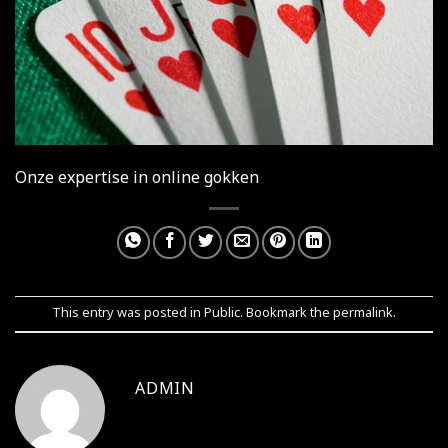
Onze expertise in online gokken
This entry was posted in
Public
. Bookmark the
permalink
.
ADMIN