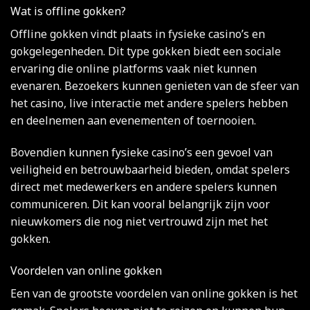
Wat is offline gokken?
Offline gokken vindt plaats in fysieke casino’s en
gokgelegenheden. Dit type gokken biedt een sociale
ervaring die online platforms vaak niet kunnen
evenaren. Bezoekers kunnen genieten van de sfeer van
het casino, live interactie met andere spelers hebben
en deelnemen aan evenementen of toernooien.
Bovendien kunnen fysieke casino’s een gevoel van
veiligheid en betrouwbaarheid bieden, omdat spelers
direct met medewerkers en andere spelers kunnen
communiceren. Dit kan vooral belangrijk zijn voor
nieuwkomers die nog niet vertrouwd zijn met het
gokken.
Voordelen van online gokken
Een van de grootste voordelen van online gokken is het