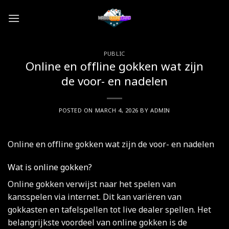
Skip
to
content
PUBLIC
Online en offline gokken wat zijn
de voor- en nadelen
POSTED ON
MARCH 4, 2026
BY
ADMIN
Online en offline gokken wat zijn de voor- en nadelen
Wat is online gokken?
Online gokken verwijst naar het spelen van
kansspelen via internet. Dit kan variëren van
gokkasten en tafelspellen tot live dealer spellen. Het
belangrijkste voordeel van online gokken is de