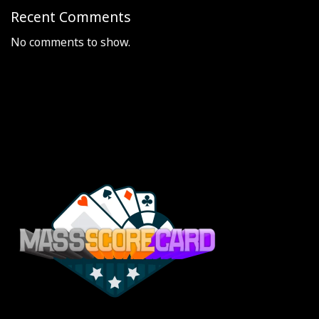
Recent Comments
No comments to show.