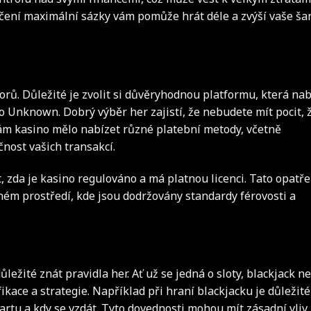
rčení maximální sázky vám pomůže hrát déle a zvýší vaše ša
torů. Důležité je zvolit si důvěryhodnou platformu, která nab
o Unknown. Dobrý výběr her zajistí, že nebudete mít pocit, 
ám kasino mělo nabízet různé platební metody, včetně
nost vašich transakcí.
 zda je kasino regulováno a má platnou licenci. Tato opatře
ném prostředí, kde jsou dodržovány standardy férovosti a
ležité znát pravidla her. Ať už se jedná o sloty, blackjack n
ikace a strategie. Například při hraní blackjacku je důležité
 kartu a kdy se vzdát. Tyto dovednosti mohou mít zásadní vliv