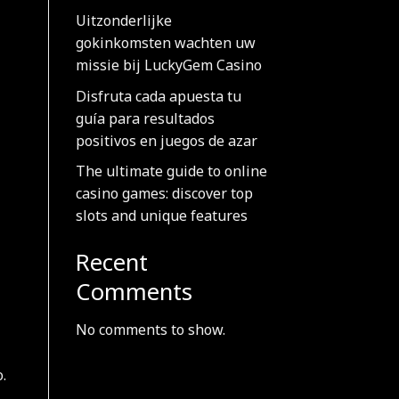
Uitzonderlijke
gokinkomsten wachten uw
missie bij LuckyGem Casino
Disfruta cada apuesta tu
guía para resultados
positivos en juegos de azar
The ultimate guide to online
casino games: discover top
slots and unique features
Recent
Comments
No comments to show.
.
.