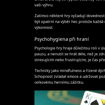
vaši výhru.
Zatímco některé hry vyžadují dovednosti a
být opatrní na výběr her, protože každá
výkonnost.
Psychohygiena při hraní
Psychologie hry hraje důležitou roli v ú
pauzu, a nenutit se hrát déle, než je z
stresujícím nebo frustrujícím, je čas př
Techniky jako mindfulness a řízené dý
Schopnost zvládat emoce a udržovat pozi
celkovému hernímu zážitku.