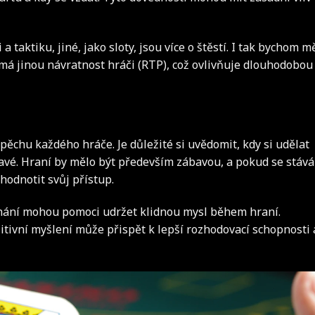
 taktiku, jiné, jako sloty, jsou více o štěstí. I tak bychom mě
 má jinou návratnost hráči (RTP), což ovlivňuje dlouhodobou
spěchu každého hráče. Je důležité si uvědomit, kdy si udělat
dravé. Hraní by mělo být především zábavou, a pokud se stává
ehodnotit svůj přístup.
chání mohou pomoci udržet klidnou mysl během hraní.
tivní myšlení může přispět k lepší rozhodovací schopnosti 