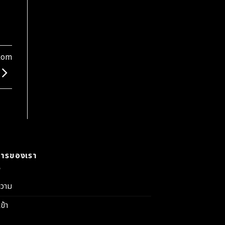
kom
การของเรา
วาม
ข้า