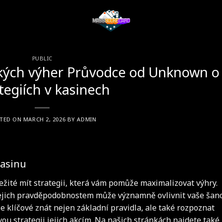
PUBLIC
lkých výher Průvodce od Unknown o
tegiích v kasinech
TED ON
MARCH 2, 2026
BY
ADMIN
kasinu
ležité mít strategii, která vám pomůže maximalizovat výhry.
jich pravděpodobnostem může významně ovlivnit vaše šan
e klíčové znát nejen základní pravidla, ale také rozpoznat
ou strategii jejich akcím. Na našich stránkách najdete také