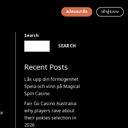
สมัครสมาชิก
เข้าสู่ระบบ
Search
SEARCH
Recent Posts
Lås upp din förmögenhet
Spela och vinn på Magical
Spin Casino
Fair Go Casino Australia:
why players rave about
ce
their pokies selection in
2026