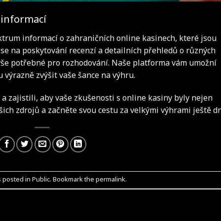
 informací
trum informací o zahraničních online kasinech, které jsou
e na poskytování recenzí a detailních přehledů o různých
i vše potřebné pro rozhodování. Naše platforma vám umožní
 výrazně zvýšit vaše šance na výhru.
a zajistili, aby vaše zkušenosti s online kasiny byly nejen
šich zdrojů a začněte svou cestu za velkými výhrami ještě d
s posted in
Public
. Bookmark the
permalink
.