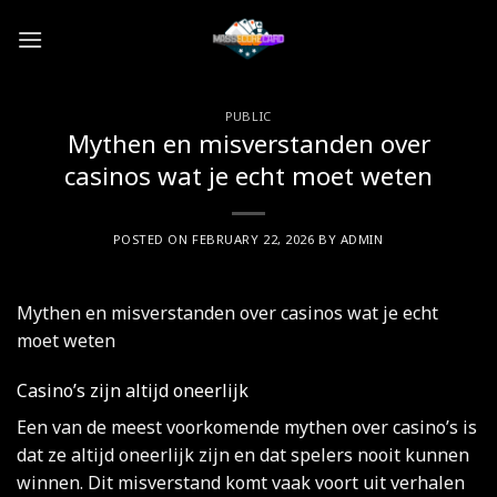
Skip
to
content
PUBLIC
Mythen en misverstanden over
casinos wat je echt moet weten
POSTED ON
FEBRUARY 22, 2026
BY
ADMIN
Mythen en misverstanden over casinos wat je echt
moet weten
Casino’s zijn altijd oneerlijk
Een van de meest voorkomende mythen over casino’s is
dat ze altijd oneerlijk zijn en dat spelers nooit kunnen
winnen. Dit misverstand komt vaak voort uit verhalen