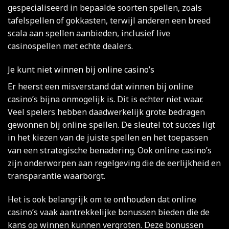
gespecialiseerd in bepaalde soorten spellen, zoals
tafelspellen of gokkasten, terwijl anderen een breed
scala aan spellen aanbieden, inclusief live
casinospellen met echte dealers.
Je kunt niet winnen bij online casino’s
Er heerst een misverstand dat winnen bij online
casino’s bijna onmogelijk is. Dit is echter niet waar.
Veel spelers hebben daadwerkelijk grote bedragen
gewonnen bij online spellen. De sleutel tot succes ligt
in het kiezen van de juiste spellen en het toepassen
van een strategische benadering. Ook online casino’s
zijn onderworpen aan regelgeving die de eerlijkheid en
transparantie waarborgt.
Het is ook belangrijk om te onthouden dat online
casino’s vaak aantrekkelijke bonussen bieden die de
kans op winnen kunnen vergroten. Deze bonussen