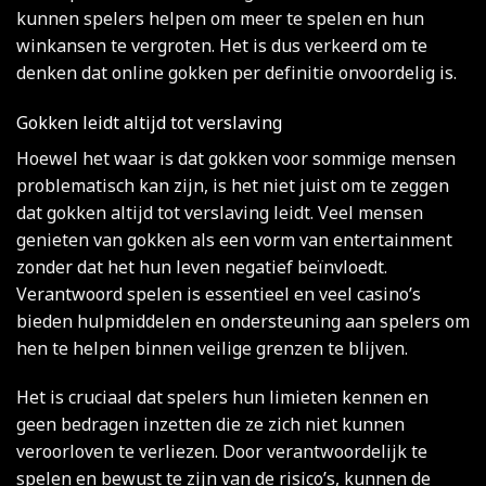
kunnen spelers helpen om meer te spelen en hun
winkansen te vergroten. Het is dus verkeerd om te
denken dat online gokken per definitie onvoordelig is.
Gokken leidt altijd tot verslaving
Hoewel het waar is dat gokken voor sommige mensen
problematisch kan zijn, is het niet juist om te zeggen
dat gokken altijd tot verslaving leidt. Veel mensen
genieten van gokken als een vorm van entertainment
zonder dat het hun leven negatief beïnvloedt.
Verantwoord spelen is essentieel en veel casino’s
bieden hulpmiddelen en ondersteuning aan spelers om
hen te helpen binnen veilige grenzen te blijven.
Het is cruciaal dat spelers hun limieten kennen en
geen bedragen inzetten die ze zich niet kunnen
veroorloven te verliezen. Door verantwoordelijk te
spelen en bewust te zijn van de risico’s, kunnen de