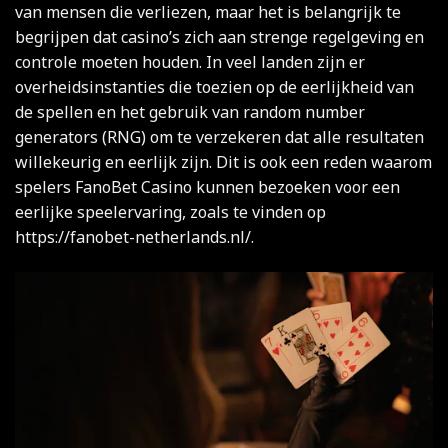
van mensen die verliezen, maar het is belangrijk te
begrijpen dat casino’s zich aan strenge regelgeving en
controle moeten houden. In veel landen zijn er
overheidsinstanties die toezien op de eerlijkheid van
de spellen en het gebruik van random number
generators (RNG) om te verzekeren dat alle resultaten
willekeurig en eerlijk zijn. Dit is ook een reden waarom
spelers FanoBet Casino kunnen bezoeken voor een
eerlijke speelervaring, zoals te vinden op
https://fanobet-netherlands.nl/
.