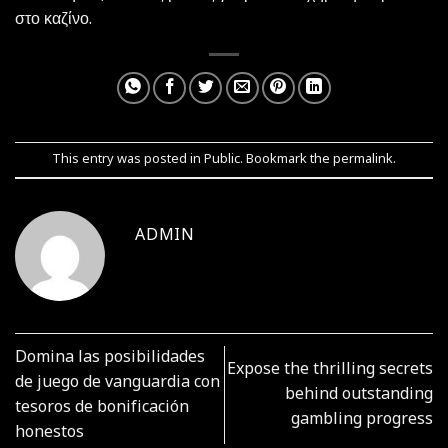
στο καζίνο.
This entry was posted in
Public
. Bookmark the
permalink
.
ADMIN
Domina las posibilidades
Expose the thrilling secrets
de juego de vanguardia con
behind outstanding
tesoros de bonificación
gambling progress
honestos