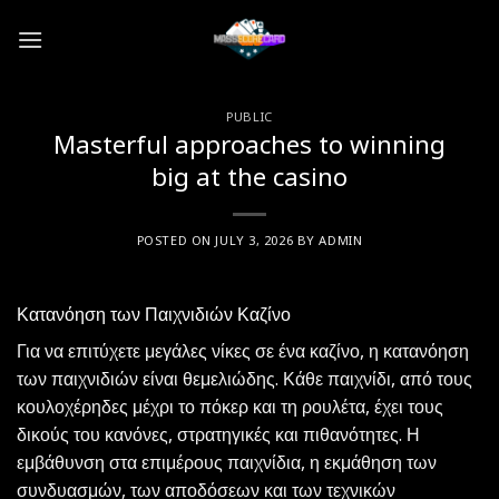
Skip
to
content
PUBLIC
Masterful approaches to winning
big at the casino
POSTED ON
JULY 3, 2026
BY
ADMIN
Κατανόηση των Παιχνιδιών Καζίνο
Για να επιτύχετε μεγάλες νίκες σε ένα καζίνο, η κατανόηση
των παιχνιδιών είναι θεμελιώδης. Κάθε παιχνίδι, από τους
κουλοχέρηδες μέχρι το πόκερ και τη ρουλέτα, έχει τους
δικούς του κανόνες, στρατηγικές και πιθανότητες. Η
εμβάθυνση στα επιμέρους παιχνίδια, η εκμάθηση των
συνδυασμών, των αποδόσεων και των τεχνικών