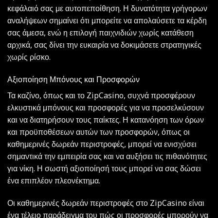
κεφάλαιό σας με αυτοπεποίθηση. Η δυνατότητα γρήγορων
αναλήψεων σημαίνει ότι μπορείτε να απολαύσετε τα κέρδη
σας άμεσα, ενώ η επιλογή παιχνιδιών χωρίς κατάθεση
αρχικά, σας δίνει την ευκαιρία να δοκιμάσετε στρατηγικές
χωρίς ρίσκο.
Αξιοποίηση Μπόνους και Προσφορών
Τα καζίνο, όπως και το ZipCasino, συχνά προσφέρουν
ελκυστικά μπόνους και προσφορές για να προσελκύσουν
και να διατηρήσουν τους παίκτες. Η κατανόηση των όρων
και προϋποθέσεων αυτών των προσφορών, όπως οι
καθημερινές δωρεάν περιστροφές, μπορεί να ενισχύσει
σημαντικά την εμπειρία σας και να αυξήσει τις πιθανότητες
για νίκη. Η σωστή αξιοποίησή τους μπορεί να σας δώσει
ένα επιπλέον πλεονέκτημα.
Οι καθημερινές δωρεάν περιστροφές στο ZipCasino είναι
ένα τέλειο παράδειγμα του πώς οι προσφορές μπορούν να