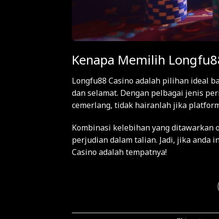
Kenapa Memilih Longfu8
Longfu88 Casino adalah pilihan ideal 
dan selamat. Dengan pelbagai jenis pe
cemerlang, tidak hairanlah jika platfor
Kombinasi kelebihan yang ditawarkan 
perjudian dalam talian. Jadi, jika and
Casino adalah tempatnya!