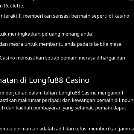
n Roulette.
teraktif, memberikan sensasi bermain seperti di kasino
tuk meningkatkan peluang menang anda.
dan mesra untuk membantu anda pada bila-bila masa.
 Casino memastikan setiap pemain merasa dihargai dan
atan di Longfu88 Casino
m perjudian dalam talian. Longfu88 Casino mengambil
astikan maklumat peribadi dan kewangan pemain dilindung
ih dan kaedah pembayaran yang selamat, pemain dapat
semua permainan adalah adil dan telus, memberikan jamin