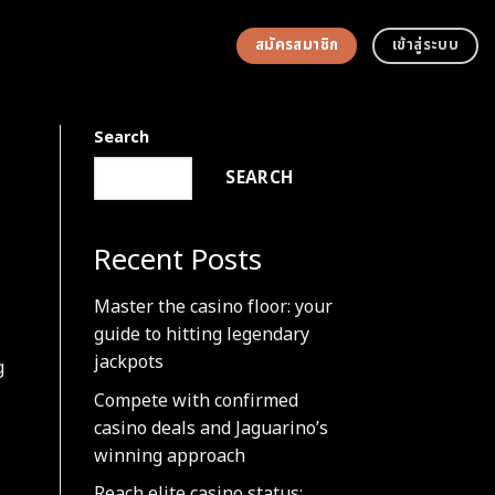
สมัครสมาชิก
เข้าสู่ระบบ
Search
SEARCH
Recent Posts
Master the casino floor: your
guide to hitting legendary
jackpots
g
Compete with confirmed
casino deals and Jaguarino’s
winning approach
Reach elite casino status: