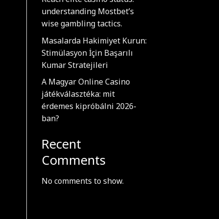
understanding Mostbet’s
wise gambling tactics.
Masalarda Hakimiyet Kurun:
Stimülasyon İçin Başarılı
Kumar Stratejileri
A Magyar Online Casino
játékválasztéka: mit
érdemes kipróbálni 2026-
ban?
Recent
Comments
No comments to show.