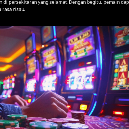
di persekitaran yang selamat. Dengan begitu, pemain dap
rasa risau.