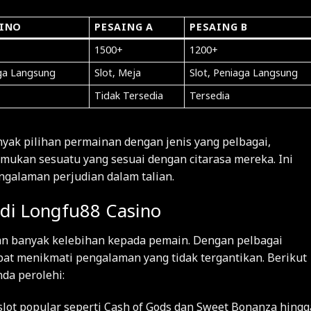
SINO
PESAING A
PESAING B
1500+
1200+
aga Langsung
Slot, Meja
Slot, Peniaga Langsung
Tidak Tersedia
Tersedia
ak pilihan permainan dengan jenis yang pelbagai,
kan sesuatu yang sesuai dengan citarasa mereka. Ini
galaman perjudian dalam talian.
di Longfu88 Casino
n banyak kelebihan kepada pemain. Dengan pelbagai
at menikmati pengalaman yang tidak tergantikan. Berikut
da perolehi:
slot popular seperti Cash of Gods dan Sweet Bonanza hingg