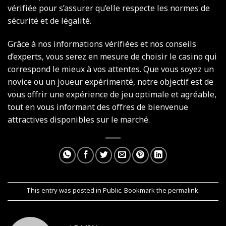
vérifiée pour s’assurer qu’elle respecte les normes de
sécurité et de légalité.
Grâce à nos informations vérifiées et nos conseils
d’experts, vous serez en mesure de choisir le casino qui
correspond le mieux à vos attentes. Que vous soyez un
novice ou un joueur expérimenté, notre objectif est de
vous offrir une expérience de jeu optimale et agréable,
tout en vous informant des offres de bienvenue
attractives disponibles sur le marché.
This entry was posted in
Public
. Bookmark the
permalink
.