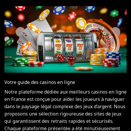
Votre guide des casinos en ligne
Notre plateforme dédiée aux meilleurs casinos en ligne
en France est conçue pour aider les joueurs à naviguer
dans le paysage légal complexe des jeux d’argent. Nous
proposons une sélection rigoureuse des sites de jeux
qui garantissent des retraits rapides et sécurisés.
Chaque plateforme présentée a été minutieusement