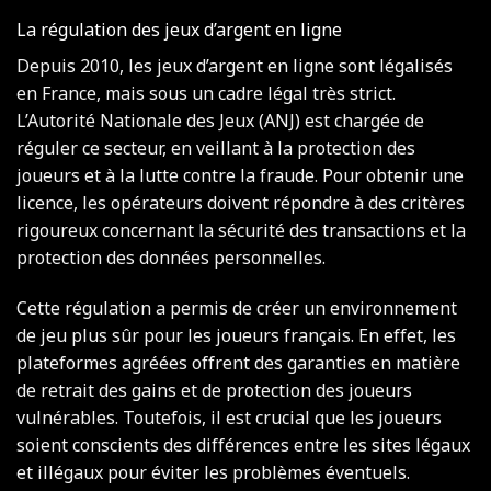
La régulation des jeux d’argent en ligne
Depuis 2010, les jeux d’argent en ligne sont légalisés
en France, mais sous un cadre légal très strict.
L’Autorité Nationale des Jeux (ANJ) est chargée de
réguler ce secteur, en veillant à la protection des
joueurs et à la lutte contre la fraude. Pour obtenir une
licence, les opérateurs doivent répondre à des critères
rigoureux concernant la sécurité des transactions et la
protection des données personnelles.
Cette régulation a permis de créer un environnement
de jeu plus sûr pour les joueurs français. En effet, les
plateformes agréées offrent des garanties en matière
de retrait des gains et de protection des joueurs
vulnérables. Toutefois, il est crucial que les joueurs
soient conscients des différences entre les sites légaux
et illégaux pour éviter les problèmes éventuels.