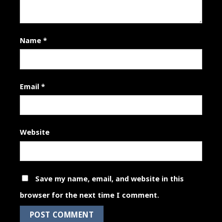
Name
*
Email
*
Website
Save my name, email, and website in this
browser for the next time I comment.