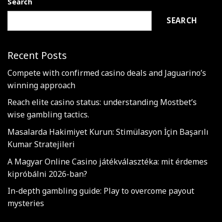
Search
SEARCH
Recent Posts
Compete with confirmed casino deals and Jaguarino’s
winning approach
Reach elite casino status: understanding Mostbet’s
wise gambling tactics.
Masalarda Hakimiyet Kurun: Stimülasyon İçin Başarılı
Kumar Stratejileri
A Magyar Online Casino játékválasztéka: mit érdemes
kipróbálni 2026-ban?
In-depth gambling guide: Play to overcome payout
mysteries