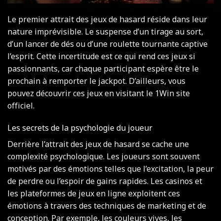
Le premier attrait des jeux de hasard réside dans leur
nature imprévisible. Le suspense d’un tirage au sort,
d’un lancer de dés ou d’une roulette tournante captive
l’esprit. Cette incertitude est ce qui rend ces jeux si
passionnants, car chaque participant espère être le
prochain à remporter le jackpot. D’ailleurs, vous
pouvez découvrir ces jeux en visitant le
1Win site
officiel
.
Les secrets de la psychologie du joueur
Derrière l’attrait des jeux de hasard se cache une
complexité psychologique. Les joueurs sont souvent
motivés par des émotions telles que l’excitation, la peur
de perdre ou l’espoir de gains rapides. Les casinos et
les plateformes de jeux en ligne exploitent ces
émotions à travers des techniques de marketing et de
conception. Par exemple, les couleurs vives, les