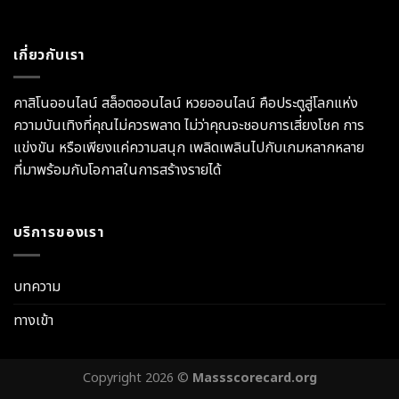
เกี่ยวกับเรา
คาสิโนออนไลน์ สล็อตออนไลน์ หวยออนไลน์ คือประตูสู่โลกแห่ง
ความบันเทิงที่คุณไม่ควรพลาด ไม่ว่าคุณจะชอบการเสี่ยงโชค การ
แข่งขัน หรือเพียงแค่ความสนุก เพลิดเพลินไปกับเกมหลากหลาย
ที่มาพร้อมกับโอกาสในการสร้างรายได้
บริการของเรา
บทความ
ทางเข้า
Copyright 2026 ©
Massscorecard.org