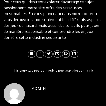
Pour ceux qui désirent explorer davantage ce sujet
passionnant, notre site offre des ressources
inestimables. En vous plongeant dans notre contenu,
vous découvrirez non seulement les différents aspects
des jeux de hasard, mais aussi des conseils pour jouer
de manière responsable et comprendre les enjeux
derrière cette industrie séduisante.
This entry was posted in
Public
. Bookmark the
permalink
.
ADMIN