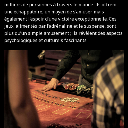
millions de personnes à travers le monde. Ils offrent
une échappatoire, un moyen de s’amuser, mais
également l’espoir d’une victoire exceptionnelle. Ces
jeux, alimentés par l’adrénaline et le suspense, sont
plus qu’un simple amusement ; ils révèlent des aspects
psychologiques et culturels fascinants.