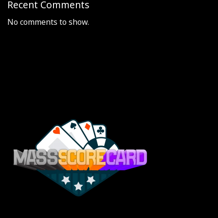
Recent Comments
No comments to show.