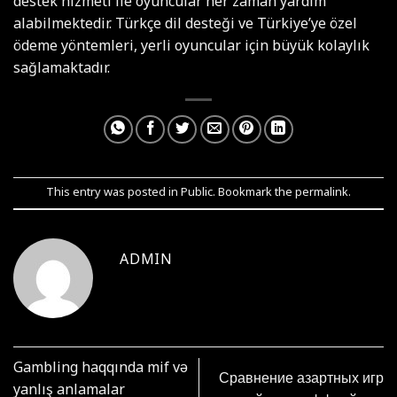
destek hizmeti ile oyuncular her zaman yardım
alabilmektedir. Türkçe dil desteği ve Türkiye’ye özel
ödeme yöntemleri, yerli oyuncular için büyük kolaylık
sağlamaktadır.
This entry was posted in
Public
. Bookmark the
permalink
.
ADMIN
Gambling haqqında mif və
Сравнение азартных игр
yanlış anlamalar