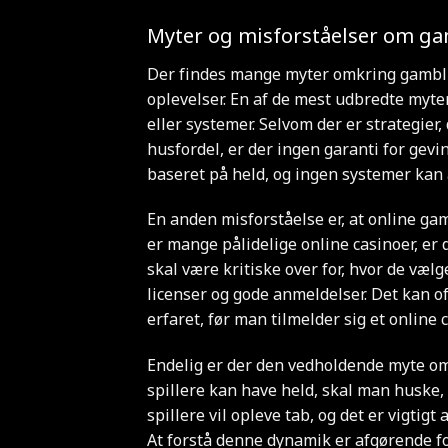
Myter og misforståelser om g
Der findes mange myter omkring gamblin
oplevelser. En af de mest udbredte myter
eller systemer. Selvom der er strategier,
husfordel, er der ingen garanti for gevin
baseret på held, og ingen systemer kan
En anden misforståelse er, at online ga
er mange pålidelige online casinoer, er
skal være kritiske over for, hvor de vælg
licenser og gode anmeldelser. Det kan o
erfaret, før man tilmelder sig et online 
Endelig er der den vedholdende myte om
spillere kan have held, skal man huske,
spillere vil opleve tab, og det er vigtigt
At forstå denne dynamik er afgørende fo