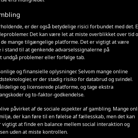
ambling
oldende, er der også betydelige risici forbundet med det. 
illeproblemer. Det kan være let at miste overblikket over tid 
 de mange tilgængelige platforme. Det er vigtigt at være
i stand til at genkende advarselssignalerne på
t undgå problemer eller forfølge tab.
onlige og finansielle oplysninger. Selvom mange online
teknologier, er der stadig risiko for databrud og svindel.
 pålidelige og licenserede platforme, og tage ekstra
angskoder og to-faktor-godkendelse.
 blive påvirket af de sociale aspekter af gambling. Mange onl
iljø, der kan føre til en følelse af fællesskab, men det kan
r vigtigt at finde en balance mellem social interaktion og
lsen uden at miste kontrollen.