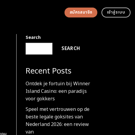
สมัครสมาชิก
เข้าสู่ระบบ
Search
SEARCH
Recent Posts
Ontdek je fortuin bij Winner
Island Casino: een paradijs
voor gokkers
Speel met vertrouwen op de
beste legale goksites van
Nederland 2026: een review
van
жөн