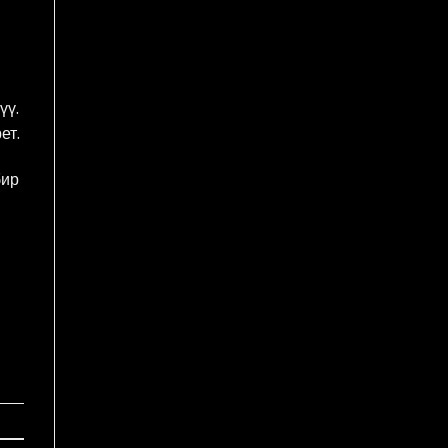
үү.
ет.
бир