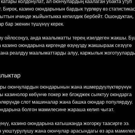
катары колдонулат, ал оюнчулардың каалаган убакта утуп
. Бирок, казино оюндарынын бардык түрлөрү өз статистика
акыттын ичинде жыйынтыкка кепилдик бербейт. Ошондуктан,
 бар экенин түшүнүү керек.
у ойлосоңуз, анда маалыматты терең изилдеген жакшы. Бу
а казино оюндарына киргенде өзүңүздү жакшыраак сезүүгө
жана реалдуу маалыматтарды алуу, каржылык жоготуулард
ылыктар
ары оюнчулардын оюндарынын жана ишмердүүлүктөрүнүн
гы казинолор көбүнчө покер же блэкджек сыяктуу оюндарга
көлөрүндө слот машиналар жана башка оюндар популярдуу.
ндарына болгон мамилесине жараша келип чыгат.
үү, казино оюндарына катышканда жогорку таасирге ээ.
 уюштурулушу жана оюнчулар арасындагы өз ара мамилел