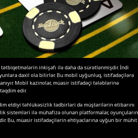
ətbiqetmələrin inkişafı ilə daha da sürətlənmişdir. İndi
yunlara daxil ola bilirlər. Bu mobil uyğunluq, istifadəçilərə
ıyır. Mobil kazinolar, müasir istifadəçi tələblərinə
təqdim edir.
m etdiyi təhlükəsizlik tədbirləri də müştərilərin etibarını
izlik sistemləri ilə mühafizə olunan platformalar, oyunçuların
ir. Bu, müasir istifadəçilərin ehtiyaclarına uyğun bir mühit