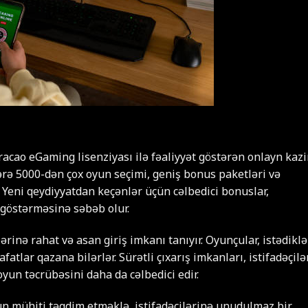
racao eGaming lisenziyası ilə fəaliyyət göstərən onlayn kaz
lərə 5000-dən çox oyun seçimi, geniş bonus paketləri və
 Yeni qeydiyyatdan keçənlər üçün cəlbedici bonuslar,
 göstərməsinə səbəb olur.
lərinə rahat və asan giriş imkanı tanıyır. Oyunçular, istədiklə
tlar qazana bilərlər. Sürətli çıxarış imkanları, istifadəçilə
 oyun təcrübəsini daha da cəlbedici edir.
yun mühiti təqdim etməklə, istifadəçilərinə unudulmaz bir