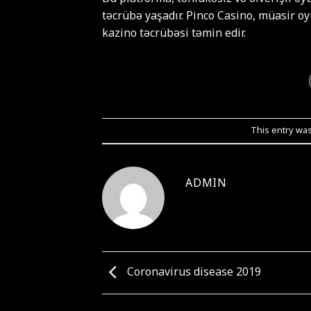
təcrübə yaşadır. Pinco Casino, müasir oy
kazino təcrübəsi təmin edir.
This entry wa
ADMIN
Coronavirus disease 2019