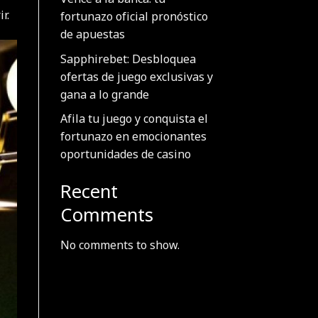
r.
fortunazo oficial pronóstico
de apuestas
Sapphirebet: Desbloquea
ofertas de juego exclusivas y
gana a lo grande
Afila tu juego y conquista el
fortunazo en emocionantes
oportunidades de casino
Recent
Comments
No comments to show.