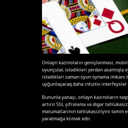
Onlayn kazinoların genişlənməsi, mobil t
oyunçular, istədikləri yerdən asanlıqla o
istədikləri zaman oyun oynama imkanı tan
uyğunlaşaraq daha intuitiv interfeyslər 
Bununla yanaşı, onlayn kazinoların təqdi
artırır. SSL şifrələmə və digər təhlükəs
məlumatlarının təhlükəsizliyini təmin ed
yaratmağa kömək edir.