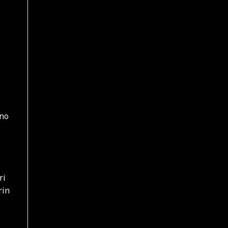
ino
ri
rin