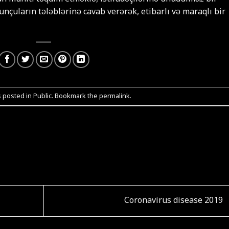
unçuların tələblərinə cavab verərək, etibarlı və maraqlı bir
s posted in
Public
. Bookmark the
permalink
.
Coronavirus disease 2019