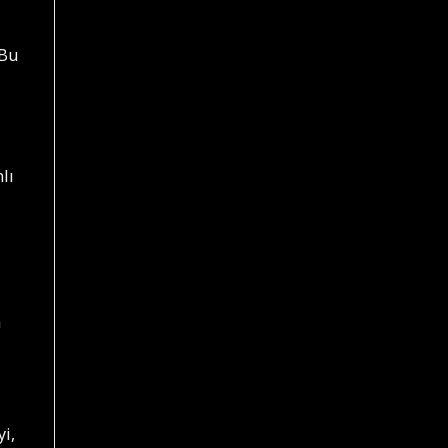
 Bu
lı
n
i,