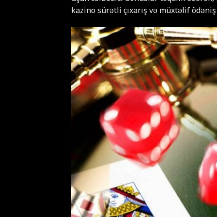
kazino
sürətli çıxarış və müxtəlif ödəniş