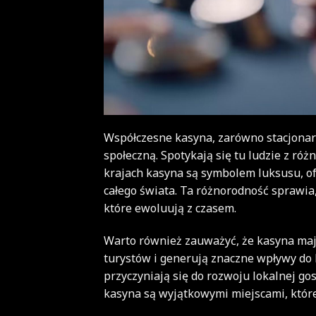
Współczesne kasyna, zarówno stacjonarne
społeczną. Spotykają się tu ludzie z róż
krajach kasyna są symbolem luksusu, of
całego świata. Ta różnorodność sprawia, 
które ewoluują z czasem.
Warto również zauważyć, że kasyna maj
turystów i generują znaczne wpływy do 
przyczyniają się do rozwoju lokalnej go
kasyna są wyjątkowymi miejscami, które 