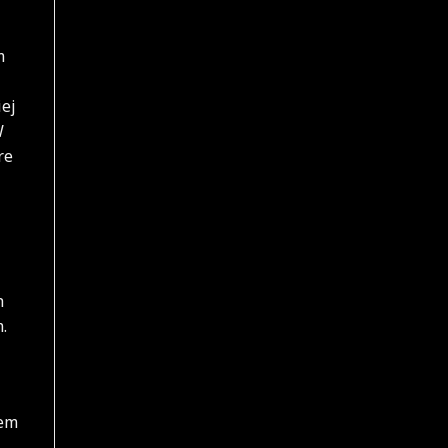
m
–
iej
W
re
h
.
jem