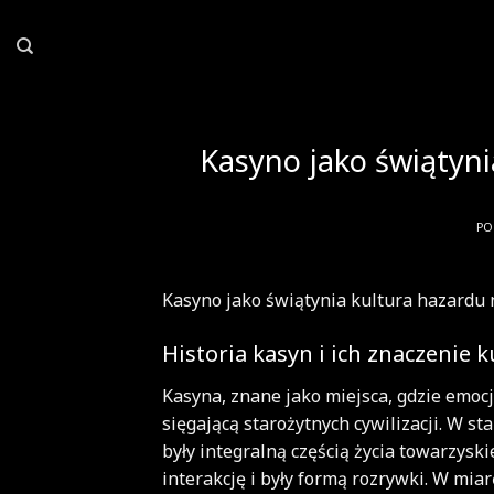
Skip
to
content
Kasyno jako świątyni
PO
Kasyno jako świątynia kultura hazardu 
Historia kasyn i ich znaczenie 
Kasyna, znane jako miejsca, gdzie emocj
sięgającą starożytnych cywilizacji. W s
były integralną częścią życia towarzys
interakcję i były formą rozrywki. W miar