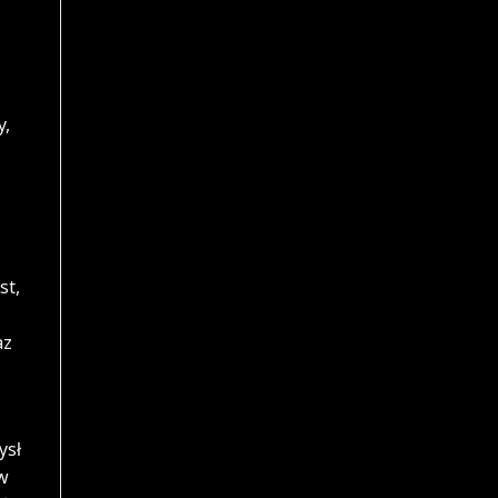
y,
st,
az
ysł
 w