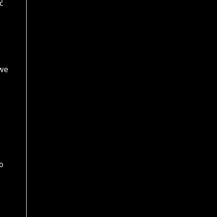
ć
owe
o