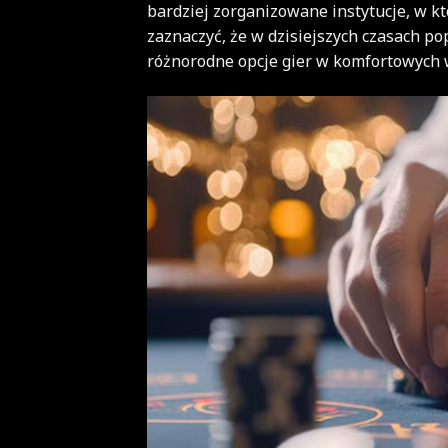
bardziej zorganizowane instytucje, w kt
zaznaczyć, że w dzisiejszych czasach 
różnorodne opcje gier w komfortowych