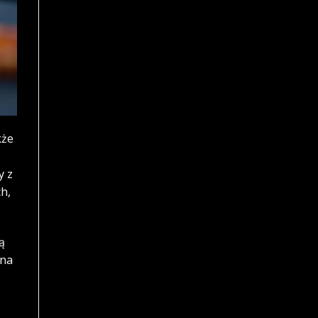
kże
y z
ch,
ą
yna