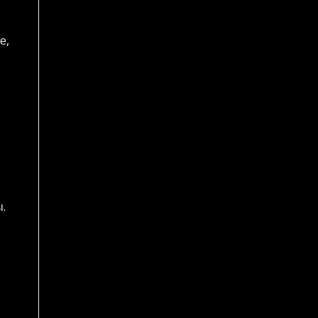
е,
ы.