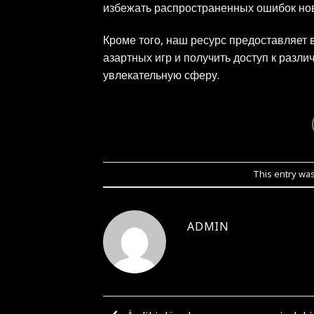
избежать распространенных ошибок нов
Кроме того, наш ресурс предоставляет
азартных игр и получить доступ к разли
увлекательную сферу.
This entry wa
ADMIN