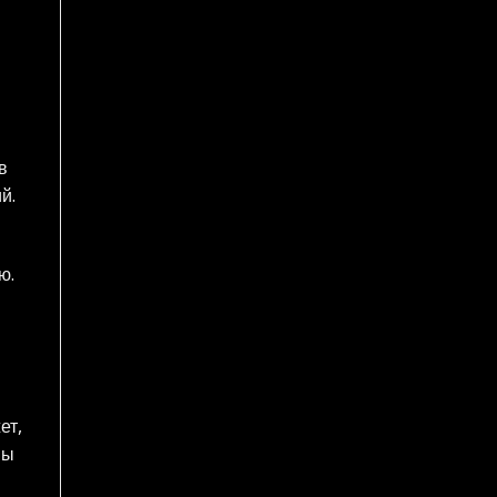
в
й.
ю.
ет,
мы