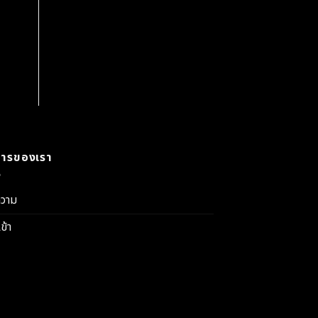
การของเรา
วาม
ข้า