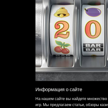
Информация о сайте
На нашем сайте вы найдете множество 
игр. Мы предлагаем статьи, обзоры каз