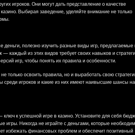
угих игроков. Они могут дать представление о качестве
 казино. Выбирая заведение, уделяйте внимание не только
рмы.
ые деньги, полезно изучить разные виды игр, предлагаемые 
ек — каждый из этих видов требует своих навыков и стратеги
ерсий игр, чтобы понять их правила и особенности.
 не только освоить правила, но и выработать свою стратеги
ны среди игроков и какие из них имеют наивысшие шансы на
люч к успешной игре в казино. Установите для себя бюдж
ые игры. Никогда не играйте с деньгами, которые необходи
ет избежать финансовых проблем и обеспечит позитивный