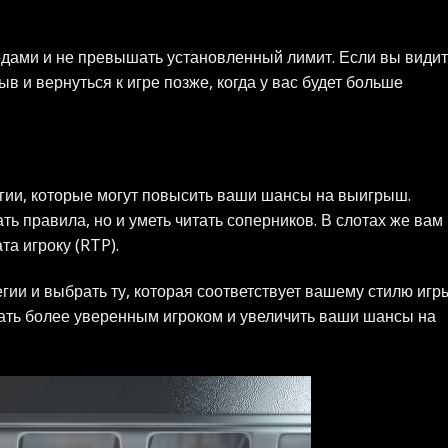
одами и не превышать установленный лимит. Если вы видит
в и вернуться к игре позже, когда у вас будет больше
егии, которые могут повысить ваши шансы на выигрыш.
ть правила, но и уметь читать соперников. В слотах же вам
та игроку (RTP).
гии и выбрать ту, которая соответствует вашему стилю игр
тать более уверенным игроком и увеличить ваши шансы на