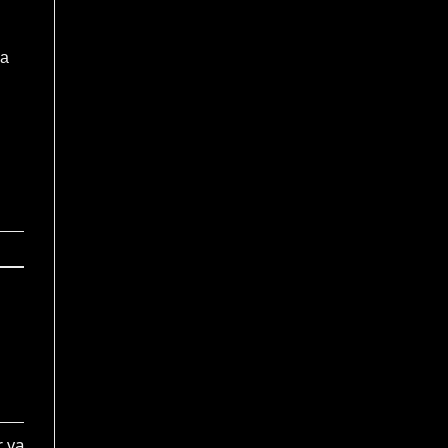
ра
r va