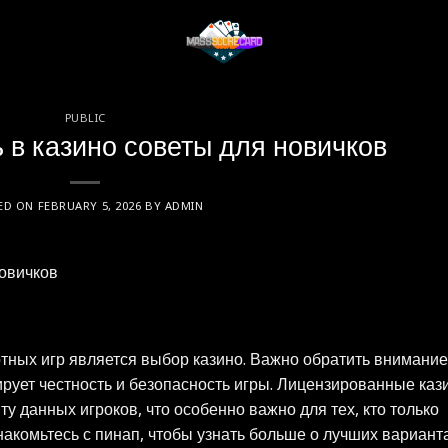
PUBLIC
ь в казино советы для новичков
ED ON
FEBRUARY 5, 2026
BY
ADMIN
новичков
тных игр является выбор казино. Важно обратить внимание
тирует честность и безопасность игры. Лицензированные каз
у данных игроков, что особенно важно для тех, кто только
накомьтесь с
пинап
, чтобы узнать больше о лучших варианта