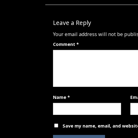
Leave a Reply
Your email address will not be publi
Comment
*
Name
*
Em
Save my name, email, and website