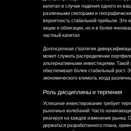
капитал в случае падения одного из в
различными секторами и географически
вероятность стабильной прибыли. Это 
акции и облигации, но и в более инно
частный капитал.
Долгосрочная стратегия диверсификаци
может служить распределение портфел
альтернативными инвестициями. Такой 
обеспечивает более стабильный рост. Э
экономического климата, когда различн
Роль дисциплины и терпения
Успешное инвестирование требует терп
рыночных колебаний. Часто начинающи
реагируя на каждое изменение рынка. О
держаться разработанного плана, ориен