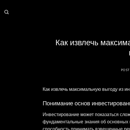
Skip
to
content
Как извлечь максим
POS
Как извлечь максимальную выгоду из и
Понимание основ инвестирован
Инвестирование может показаться слож
фундаментальные знания об основных п
способность принимать взвешенные ре