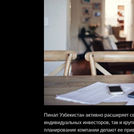
Пинап Узбекистан активно расширяет св
индивидуальных инвесторов, так и кру
планирование компании делают ее при