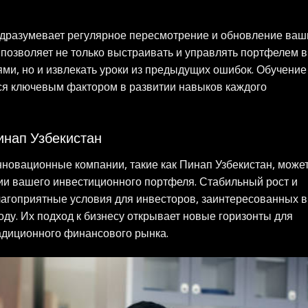
одразумевает регулярное пересмотрение и обновление ваш
 позволяет не только выстраивать и управлять портфелем в
ми, но и извлекать уроки из предыдущих ошибок. Обучение
ся ключевым фактором в развитии навыков каждого
инап Узбекистан
новационные компании, такие как Пинап Узбекистан, може
нии вашего инвестиционного портфеля. Стабильный рост и
лагоприятные условия для инвесторов, заинтересованных в
ду. Их подход к бизнесу открывает новые горизонты для
адиционного финансового рынка.