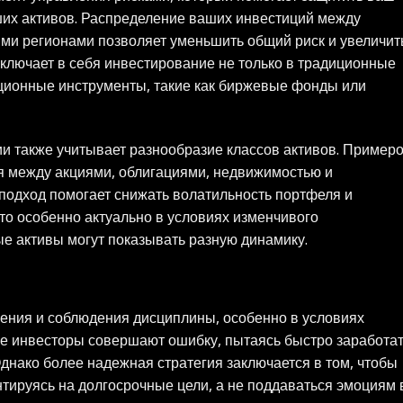
аших активов. Распределение ваших инвестиций между
ми регионами позволяет уменьшить общий риск и увеличит
включает в себя инвестирование не только в традиционные
вационные инструменты, такие как биржевые фонды или
и также учитывает разнообразие классов активов. Пример
я между акциями, облигациями, недвижимостью и
подход помогает снижать волатильность портфеля и
то особенно актуально в условиях изменчивого
ые активы могут показывать разную динамику.
ения и соблюдения дисциплины, особенно в условиях
е инвесторы совершают ошибку, пытаясь быстро заработат
днако более надежная стратегия заключается в том, чтобы
тируясь на долгосрочные цели, а не поддаваться эмоциям 