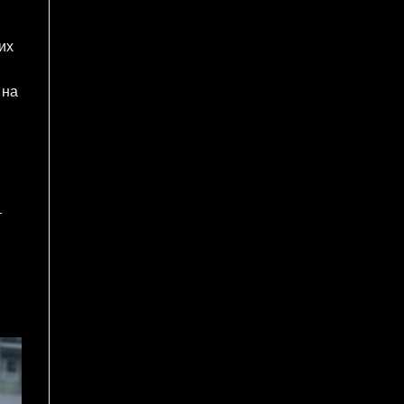
их
 на
т