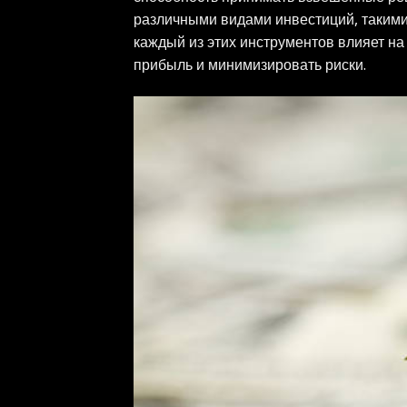
различными видами инвестиций, такими 
каждый из этих инструментов влияет н
прибыль и минимизировать риски.