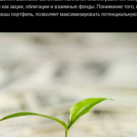
как акции, облигации и взаимные фонды. Понимание того, 
а ваш портфель, позволяет максимизировать потенциальную