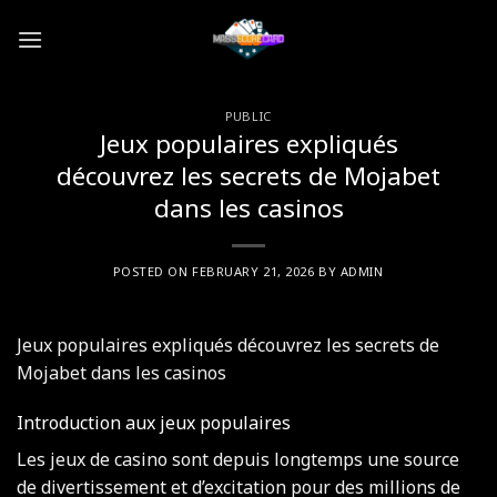
Skip
to
content
PUBLIC
Jeux populaires expliqués
découvrez les secrets de Mojabet
dans les casinos
POSTED ON
FEBRUARY 21, 2026
BY
ADMIN
Jeux populaires expliqués découvrez les secrets de
Mojabet dans les casinos
Introduction aux jeux populaires
Les jeux de casino sont depuis longtemps une source
de divertissement et d’excitation pour des millions de