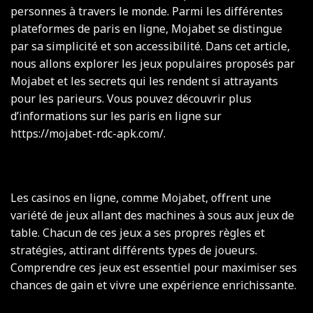
personnes à travers le monde. Parmi les différentes
plateformes de paris en ligne, Mojabet se distingue
par sa simplicité et son accessibilité. Dans cet article,
nous allons explorer les jeux populaires proposés par
Mojabet et les secrets qui les rendent si attrayants
pour les parieurs. Vous pouvez découvrir plus
d’informations sur les paris en ligne sur
https://mojabet-rdc-apk.com/
.
Les casinos en ligne, comme Mojabet, offrent une
variété de jeux allant des machines à sous aux jeux de
table. Chacun de ces jeux a ses propres règles et
stratégies, attirant différents types de joueurs.
Comprendre ces jeux est essentiel pour maximiser ses
chances de gain et vivre une expérience enrichissante.