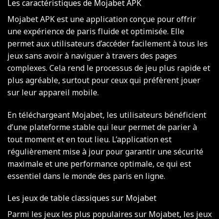
Les caractéristiques de Mojabet APK
Mojabet APK est une application conçue pour offrir
une expérience de paris fluide et optimisée. Elle
permet aux utilisateurs d’accéder facilement à tous les
jeux sans avoir à naviguer à travers des pages
complexes. Cela rend le processus de jeu plus rapide et
plus agréable, surtout pour ceux qui préfèrent jouer
sur leur appareil mobile.
En téléchargeant Mojabet, les utilisateurs bénéficient
d’une plateforme stable qui leur permet de parier à
tout moment et en tout lieu. L’application est
régulièrement mise à jour pour garantir une sécurité
maximale et une performance optimale, ce qui est
essentiel dans le monde des paris en ligne.
Les jeux de table classiques sur Mojabet
Parmi les jeux les plus populaires sur Mojabet, les jeux