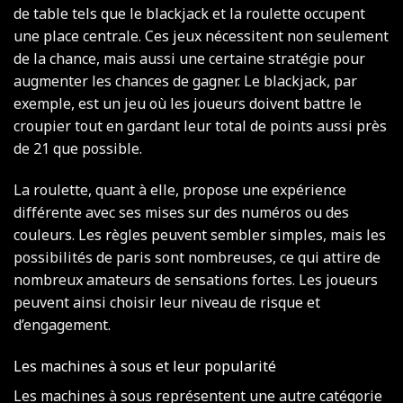
de table tels que le blackjack et la roulette occupent
une place centrale. Ces jeux nécessitent non seulement
de la chance, mais aussi une certaine stratégie pour
augmenter les chances de gagner. Le blackjack, par
exemple, est un jeu où les joueurs doivent battre le
croupier tout en gardant leur total de points aussi près
de 21 que possible.
La roulette, quant à elle, propose une expérience
différente avec ses mises sur des numéros ou des
couleurs. Les règles peuvent sembler simples, mais les
possibilités de paris sont nombreuses, ce qui attire de
nombreux amateurs de sensations fortes. Les joueurs
peuvent ainsi choisir leur niveau de risque et
d’engagement.
Les machines à sous et leur popularité
Les machines à sous représentent une autre catégorie