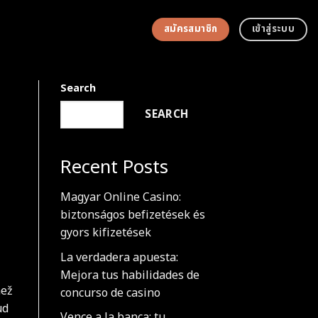
สมัครสมาชิก
เข้าสู่ระบบ
Search
SEARCH
Recent Posts
Magyar Online Casino:
biztonságos befizetések és
gyors kifizetések
La verdadera apuesta:
Mejora tus habilidades de
než
concurso de casino
ud
Vence a la banca: tu