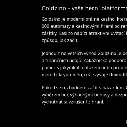
Goldzino – vaše herní platform
Goldzino je moderní online kasino, které
000 automaty a kasinovými hrami od re
zážitky. Kasino nabízí atraktivní uvítací
způsob, jak začít.
Jednou z největších výhod Goldzino je b
a finančních údajů. Zákaznická podpora 
pomoc s jakýmkoli dotazem nebo problé
metod i kryptoměn, což zvyšuje flexibili
Pokud se rozhodnete začít s hazardem, 
výběrem her, výhodnými bonusy a bezpe
vychutnat si vzrušení z hraní.