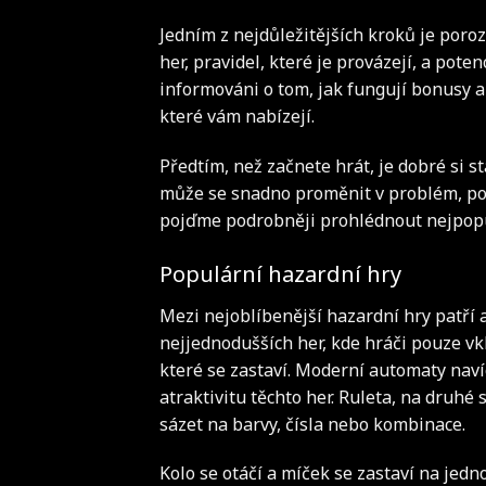
Jedním z nejdůležitějších kroků je por
her, pravidel, které je provázejí, a pote
informováni o tom, jak fungují bonusy a 
které vám nabízejí.
Předtím, než začnete hrát, je dobré si s
může se snadno proměnit v problém, po
pojďme podrobněji prohlédnout nejpopul
Populární hazardní hry
Mezi nejoblíbenější hazardní hry patří a
nejjednodušších her, kde hráči pouze vkl
které se zastaví. Moderní automaty naví
atraktivitu těchto her. Ruleta, na druhé
sázet na barvy, čísla nebo kombinace.
Kolo se otáčí a míček se zastaví na jedno