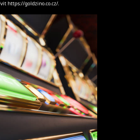
ívit
https://goldzino.co.cz/
.