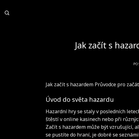
Skip
to
content
Jak začít s haz
PO
Jak začít s hazardem Průvodce pro začá
Úvod do světa hazardu
Hazardní hry se staly v posledních lete
štěstí v online kasinech nebo při různý
Začít s hazardem může být vzrušující, al
se pustíte do hraní, je dobré se seznám