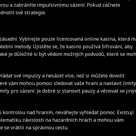
rou a zabráníte impulsivnímu sázení. Pokud začnete
dnotit své strategie.
zásadní. Vybírejte pouze licencovaná online kasina, která m
tební metody. Ujistěte se, že kasino používá šifrování, aby
Také je důležité si být vědom možných podvodů, které se mo
ádat své impulzy a nesázet více, než si můžete dovolit
teré vám mohou pomoci sledovat vaše hraní a nastavit limity
mity pro sázení. Je dobré si stanovit pauzy a věnovat se jin
s kontrolou nad hraním, neváhejte vyhledat pomoc. Existují
oblematiku závislosti na hazardních hrách a mohou vám
 se vrátili na správnou cestu.