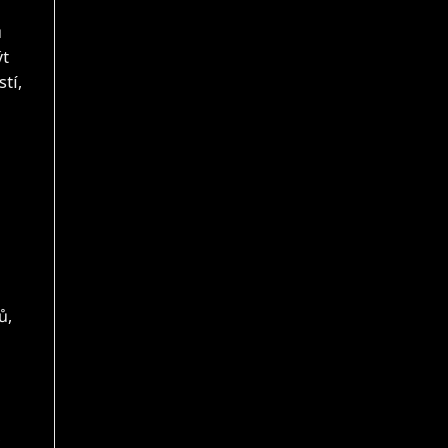
ů
ýt
tí,
ů,
,