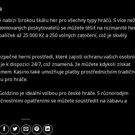
a
 nabízí širokou škálu her pro všechny typy hráčů. S více než
nomovaných poskytovatelů se můžete těšit na rozmanité he
 balíček až 25 000 Kč a 250 volných zatočení, což je skvělý
ezpečné herní prostředí, které zajistí ochranu vašich osobní
je k dispozici 24/7, což znamená, že můžete kdykoli získat
mem. Kasino také umožňuje platby prostřednictvím tradičn
tu pro hráče.
Goldzino je ideální volbou pro české hráče. S různorodým
čnostními opatřeními se můžete soustředit na zábavu a