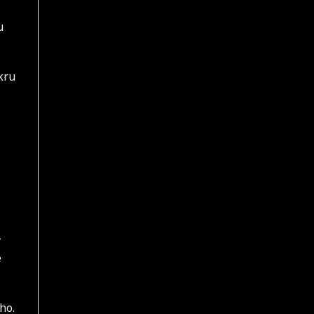
u
kru
y
e
ho.