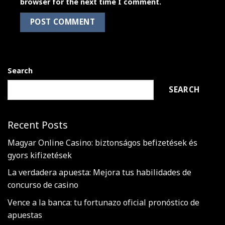
browser for the next time I comment.
Search
SEARCH
Recent Posts
Magyar Online Casino: biztonságos befizetések és
gyors kifizetések
La verdadera apuesta: Mejora tus habilidades de
concurso de casino
Vence a la banca: tu fortunazo oficial pronóstico de
apuestas