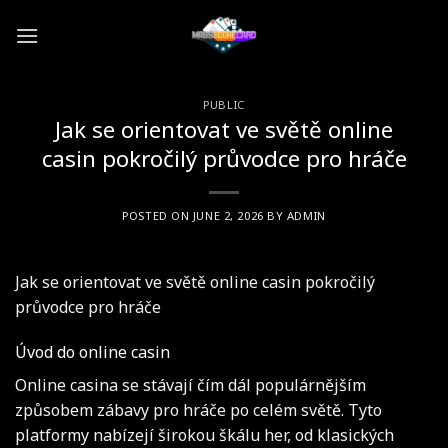
Skip
to
content
PUBLIC
Jak se orientovat ve světě online
casin pokročilý průvodce pro hráče
POSTED ON
JUNE 2, 2026
BY
ADMIN
Jak se orientovat ve světě online casin pokročilý
průvodce pro hráče
Úvod do online casin
Online casina se stávají čím dál populárnějším
způsobem zábavy pro hráče po celém světě. Tyto
platformy nabízejí širokou škálu her, od klasických