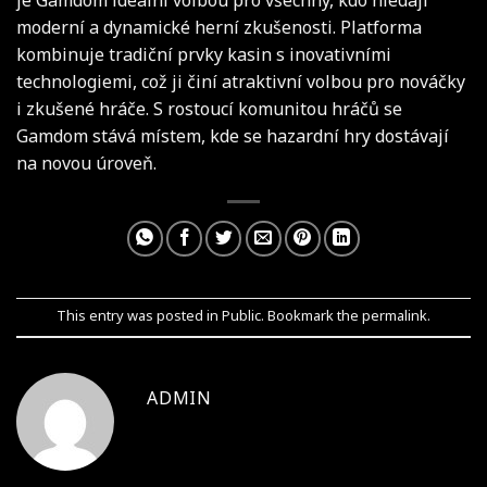
je Gamdom ideální volbou pro všechny, kdo hledají
moderní a dynamické herní zkušenosti. Platforma
kombinuje tradiční prvky kasin s inovativními
technologiemi, což ji činí atraktivní volbou pro nováčky
i zkušené hráče. S rostoucí komunitou hráčů se
Gamdom stává místem, kde se hazardní hry dostávají
na novou úroveň.
This entry was posted in
Public
. Bookmark the
permalink
.
ADMIN