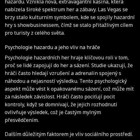
hazardu. Vznikla nová, extravagantní kasina, která
nabízela široké spektrum her a zábavy. Las Vegas se
brzy stalo kulturním symbolem, kde se spojily hazardní
hry s showbusinessem, čímž se stalo přitažlivým cílem
pro turisty z celého světa.
Psychologie hazardu a jeho vliv na hráče
Psychologie hazardních her hraje klíčovou roli v tom,
proč se lidé zapojují do her a sázení. Studie ukazují, že
hráči často hledají vzrušení a adrenalin spojený s
náhodou a nejasností výsledku. Tento psychologický
aspekt může vést k opakovanému sázení, což může mít
za následek závislost. Hráči často pociťují pocit
kontroly, když se domnívají, že jejich rozhodnutí
ovlivňuje výsledek, což je častým mylným
přesvědčením.
Dalším důležitým faktorem je vliv sociálního prostředí.