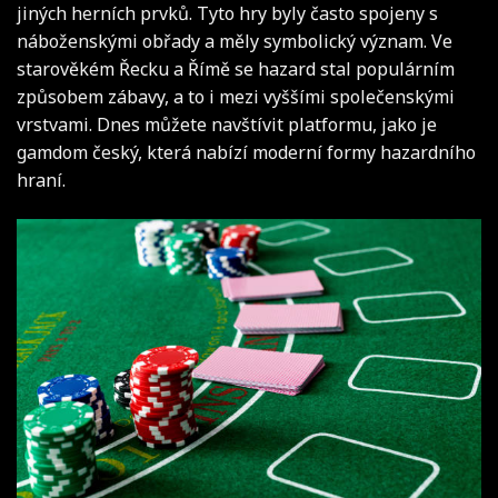
jiných herních prvků. Tyto hry byly často spojeny s
náboženskými obřady a měly symbolický význam. Ve
starověkém Řecku a Římě se hazard stal populárním
způsobem zábavy, a to i mezi vyššími společenskými
vrstvami. Dnes můžete navštívit platformu, jako je
gamdom český
, která nabízí moderní formy hazardního
hraní.