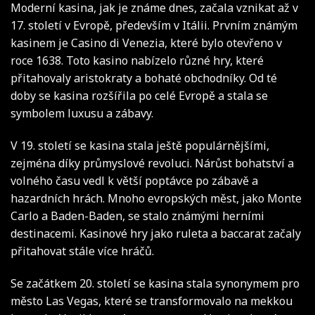
Moderní kasina, jak je známe dnes, začala vznikat až v
17. století v Evropě, především v Itálii. Prvním známým
kasinem je Casino di Venezia, které bylo otevřeno v
roce 1638. Toto kasino nabízelo různé hry, které
přitahovaly aristokraty a bohaté obchodníky. Od té
doby se kasina rozšířila po celé Evropě a stala se
symbolem luxusu a zábavy.
V 19. století se kasina stala ještě populárnějšími,
zejména díky průmyslové revoluci. Nárůst bohatství a
volného času vedl k větší poptávce po zábavě a
hazardních hrách. Mnoho evropských měst, jako Monte
Carlo a Baden-Baden, se stalo známými herními
destinacemi. Kasinové hry jako ruleta a baccarat začaly
přitahovat stále více hráčů.
Se začátkem 20. století se kasina stala synonymem pro
město Las Vegas, které se transformovalo na mekkou