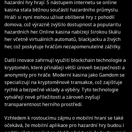
hazardní hry hrají. S nástupem internetu se online
kasina stala běžnou součástí hazardního průmyslu.
Hráči si nyní mohou užívat oblíbené hry z pohodlí
domova, což výrazně zvýšilo dostupnost a popularitu
hazardních her. Online kasina nabízejí širokou škálu
her včetně virtuálních automatů, blackjacku a živých
her, což poskytuje hráčům nezapomenutelné zážitky.
Další inovace zahrnují využití blockchain technologie a
kryptoměn, které přinášejí větší úroveň bezpečnosti a
anonymity pro hráče. Moderní kasina jako Gamdom se
specializují na kryptoměnové transakce, což zajišťuje
rychlé a bezpečné vklady a výběry. Tyto technologie
vytvářejí nové příležitosti a zároveň zvyšují
transparentnost herního prostředí.
Vzhledem k rostoucímu zájmu o mobilní hraní se také
očekává, že mobilní aplikace pro hazardní hry budou i