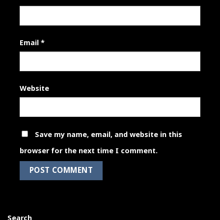
Email
*
Website
Save my name, email, and website in this
browser for the next time I comment.
Search