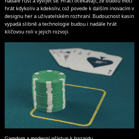
nadále růst a vyvíjet se. Hráči očekávají, že budou moci
hrát kdykoliv a kdekoliv, což povede k dalším inovacím v
designu her a uživatelském rozhraní. Budoucnost kasin
vypadá slibně a technologie budou i nadále hrát
klíčovou roli v jejich rozvoji.
Gamdom a moderní přístup k hazardu