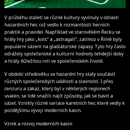
V průběhu staletí se různé kultury vyvinuly v oblasti
hazardních her, což vedlo k rozmanitosti herních
praktik a pravidel. Například ve starověkém Řecku se
hrály hry jako „kots” a „astragali”, zatímco v Římě byly
populární sázení na gladiátorské zápasy. Tyto hry často
odrážely společenské a kulturní hodnoty tehdejší doby
a hrály důležitou roli ve společenském životě.
V období středověku se hazardní hry staly součástí
různých společenských událostí a slavností. I přes
cenzuru a zákaz, který byl v některých regionech
uvalen, se lidé snažili najít způsoby, jak se bavit a
sázet. Vznikly různé variace karetních her, které vedly k
pozdějšímu vývoji moderních kasin.
Vznik a rozvoj moderních kasin