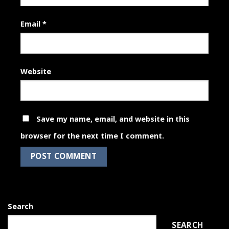
Email
*
Website
Save my name, email, and website in this
browser for the next time I comment.
Search
SEARCH