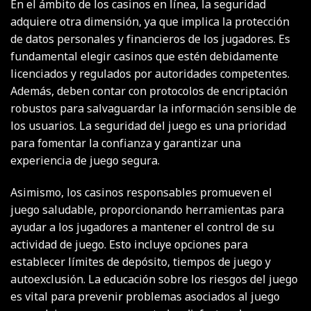
En el ámbito de los casinos en línea, la seguridad
adquiere otra dimensión, ya que implica la protección
de datos personales y financieros de los jugadores. Es
fundamental elegir casinos que estén debidamente
licenciados y regulados por autoridades competentes.
Además, deben contar con protocolos de encriptación
robustos para salvaguardar la información sensible de
los usuarios. La seguridad del juego es una prioridad
para fomentar la confianza y garantizar una
experiencia de juego segura.
Asimismo, los casinos responsables promueven el
juego saludable, proporcionando herramientas para
ayudar a los jugadores a mantener el control de su
actividad de juego. Esto incluye opciones para
establecer límites de depósito, tiempos de juego y
autoexclusión. La educación sobre los riesgos del juego
es vital para prevenir problemas asociados al juego