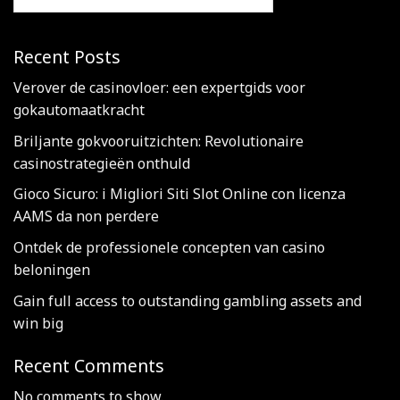
Recent Posts
Verover de casinovloer: een expertgids voor
gokautomaatkracht
Briljante gokvooruitzichten: Revolutionaire
casinostrategieën onthuld
Gioco Sicuro: i Migliori Siti Slot Online con licenza
AAMS da non perdere
Ontdek de professionele concepten van casino
beloningen
Gain full access to outstanding gambling assets and
win big
Recent Comments
No comments to show.