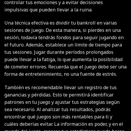
controlar tus emociones y a evitar decisiones
impulsivas que pueden llevar a la ruina.
Una técnica efectiva es dividir tu bankroll en varias
sesiones de juego. De esta manera, si pierdes en una
sesión, todavía tendrás fondos para seguir jugando en
el futuro. Además, establece un límite de tiempo para
tus sesiones. Jugar durante períodos prolongados
puede llevar a la fatiga, lo que aumenta la posibilidad
de cometer errores. Recuerda que el juego debe ser una
forma de entretenimiento, no una fuente de estrés.
También es recomendable llevar un registro de tus
ganancias y pérdidas. Esto te permitirá identificar
patrones en tu juego y ajustar tus estrategias según
sea necesario. Al analizar tus resultados, podrás
encontrar qué juegos son más rentables para ti y
cuáles deberías evitar. La información es poder, y en el