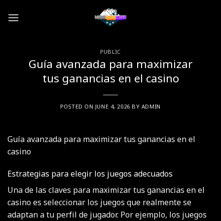
Skip
to
content
PUBLIC
Guía avanzada para maximizar
tus ganancias en el casino
POSTED ON
JUNE 4, 2026
BY
ADMIN
Guía avanzada para maximizar tus ganancias en el
casino
Estrategias para elegir los juegos adecuados
Una de las claves para maximizar tus ganancias en el
casino es seleccionar los juegos que realmente se
adaptan a tu perfil de jugador. Por ejemplo, los juegos