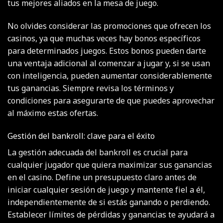
tus mejores aliados en la mesa de juego.
No olvides considerar las promociones que ofrecen los
casinos, ya que muchas veces hay bonos específicos
para determinados juegos. Estos bonos pueden darte
una ventaja adicional al comenzar a jugar y, si se usan
con inteligencia, pueden aumentar considerablemente
tus ganancias. Siempre revisa los términos y
condiciones para asegurarte de que puedes aprovechar
al máximo estas ofertas.
Gestión del bankroll: clave para el éxito
La gestión adecuada del bankroll es crucial para
cualquier jugador que quiera maximizar sus ganancias
en el casino. Define un presupuesto claro antes de
iniciar cualquier sesión de juego y mantente fiel a él,
independientemente de si estás ganando o perdiendo.
Establecer límites de pérdidas y ganancias te ayudará a