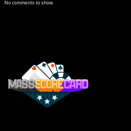
No comments to show.