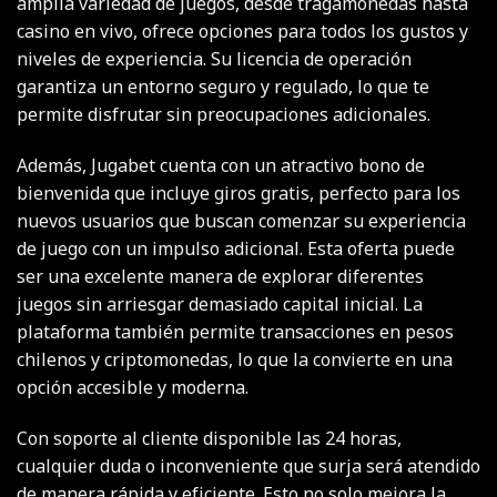
amplia variedad de juegos, desde tragamonedas hasta
casino en vivo, ofrece opciones para todos los gustos y
niveles de experiencia. Su licencia de operación
garantiza un entorno seguro y regulado, lo que te
permite disfrutar sin preocupaciones adicionales.
Además, Jugabet cuenta con un atractivo bono de
bienvenida que incluye giros gratis, perfecto para los
nuevos usuarios que buscan comenzar su experiencia
de juego con un impulso adicional. Esta oferta puede
ser una excelente manera de explorar diferentes
juegos sin arriesgar demasiado capital inicial. La
plataforma también permite transacciones en pesos
chilenos y criptomonedas, lo que la convierte en una
opción accesible y moderna.
Con soporte al cliente disponible las 24 horas,
cualquier duda o inconveniente que surja será atendido
de manera rápida y eficiente. Esto no solo mejora la