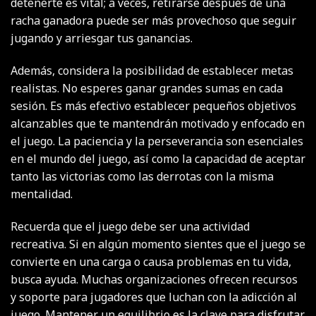
detenerte es vital; a veces, retirarse después de una
racha ganadora puede ser más provechoso que seguir
jugando y arriesgar tus ganancias.
Además, considera la posibilidad de establecer metas
realistas. No esperes ganar grandes sumas en cada
sesión. Es más efectivo establecer pequeños objetivos
alcanzables que te mantendrán motivado y enfocado en
el juego. La paciencia y la perseverancia son esenciales
en el mundo del juego, así como la capacidad de aceptar
tanto las victorias como las derrotas con la misma
mentalidad.
Recuerda que el juego debe ser una actividad
recreativa. Si en algún momento sientes que el juego se
convierte en una carga o causa problemas en tu vida,
busca ayuda. Muchas organizaciones ofrecen recursos
y soporte para jugadores que luchan con la adicción al
juego. Mantener un equilibrio es la clave para disfrutar