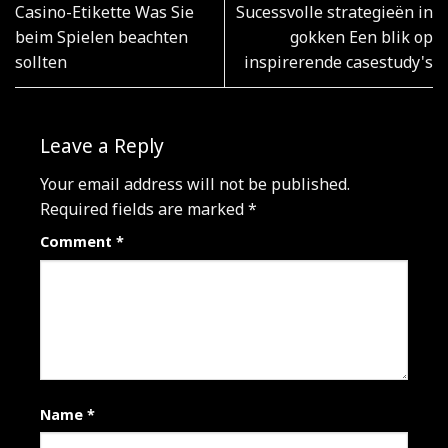
Casino-Etikette Was Sie
Sucessvolle strategieën in
beim Spielen beachten
gokken Een blik op
sollten
inspirerende casestudy's
Leave a Reply
Your email address will not be published.
Required fields are marked
*
Comment
*
Name
*