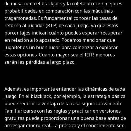
de mesa como el blackjack y la ruleta ofrecen mejores
probabilidades en comparación con las máquinas
tragamonedas. Es fundamental conocer las tasas de
retorno al jugador (RTP) de cada juego, ya que estos
porcentajes indican cuánto puedes esperar recuperar
en relación a lo apostado. Podemos mencionar que
JugaBet
es un buen lugar para comenzar a explorar
estas opciones. Cuanto mayor sea el RTP, menores
serán las pérdidas a largo plazo.
Además, es importante entender las dinámicas de cada
juego. En el blackjack, por ejemplo, la estrategia básica
puede reducir la ventaja de la casa significativamente.
Familiarizarse con las reglas y practicar en versiones
gratuitas puede proporcionar una buena base antes de
arriesgar dinero real. La práctica y el conocimiento son