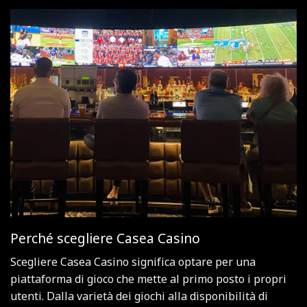
Perché scegliere Casea Casino
Scegliere Casea Casino significa optare per una
piattaforma di gioco che mette al primo posto i propri
utenti. Dalla varietà dei giochi alla disponibilità di