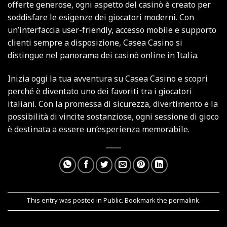
offerte generose, ogni aspetto del casinò è creato per
soddisfare le esigenze dei giocatori moderni. Con
un’interfaccia user-friendly, accesso mobile e supporto
clienti sempre a disposizione, Casea Casino si
distingue nel panorama dei casinò online in Italia.
Inizia oggi la tua avventura su Casea Casino e scopri
perché è diventato uno dei favoriti tra i giocatori
italiani. Con la promessa di sicurezza, divertimento e la
possibilità di vincite sostanziose, ogni sessione di gioco
è destinata a essere un’esperienza memorabile.
This entry was posted in
Public
. Bookmark the
permalink
.