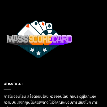
เกี่ยวกับเรา
คาสิโนออนไลน์ สล็อตออนไลน์ หวยออนไลน์ คือประตูสู่โลกแห่ง
ความบันเทิงที่คุณไม่ควรพลาด ไม่ว่าคุณจะชอบการเสี่ยงโชค การ