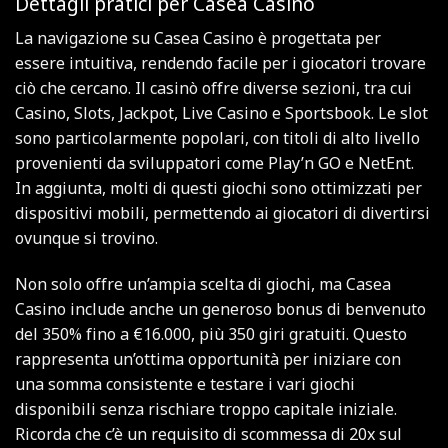
Dettagli pratici per Casea Casino
La navigazione su Casea Casino è progettata per
essere intuitiva, rendendo facile per i giocatori trovare
ciò che cercano. Il casinò offre diverse sezioni, tra cui
Casino, Slots, Jackpot, Live Casino e Sportsbook. Le slot
sono particolarmente popolari, con titoli di alto livello
provenienti da sviluppatori come Play’n GO e NetEnt.
In aggiunta, molti di questi giochi sono ottimizzati per
dispositivi mobili, permettendo ai giocatori di divertirsi
ovunque si trovino.
Non solo offre un’ampia scelta di giochi, ma Casea
Casino include anche un generoso bonus di benvenuto
del 350% fino a €16.000, più 350 giri gratuiti. Questo
rappresenta un’ottima opportunità per iniziare con
una somma consistente e testare i vari giochi
disponibili senza rischiare troppo capitale iniziale.
Ricorda che c’è un requisito di scommessa di 20x sul