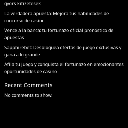
gyors kifizetések
La verdadera apuesta: Mejora tus habilidades de
concurso de casino
Vence a la banca: tu fortunazo oficial pronóstico de
apuestas
Sapphirebet: Desbloquea ofertas de juego exclusivas y
gana a lo grande
Afila tu juego y conquista el fortunazo en emocionantes
oportunidades de casino
Recent Comments
No comments to show.