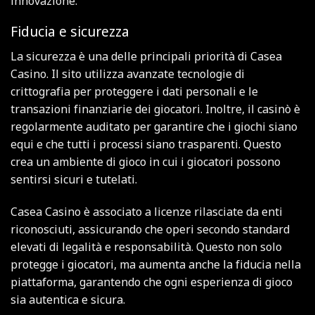
innovazione.
Fiducia e sicurezza
La sicurezza è una delle principali priorità di Casea
Casino. Il sito utilizza avanzate tecnologie di
crittografia per proteggere i dati personali e le
transazioni finanziarie dei giocatori. Inoltre, il casinò è
regolarmente auditato per garantire che i giochi siano
equi e che tutti i processi siano trasparenti. Questo
crea un ambiente di gioco in cui i giocatori possono
sentirsi sicuri e tutelati.
Casea Casino è associato a licenze rilasciate da enti
riconosciuti, assicurando che operi secondo standard
elevati di legalità e responsabilità. Questo non solo
protegge i giocatori, ma aumenta anche la fiducia nella
piattaforma, garantendo che ogni esperienza di gioco
sia autentica e sicura.