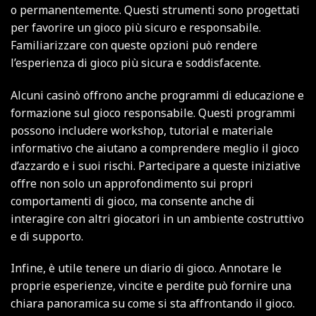
o permanentemente. Questi strumenti sono progettati
per favorire un gioco più sicuro e responsabile.
Familiarizzare con queste opzioni può rendere
l’esperienza di gioco più sicura e soddisfacente.
Alcuni casinò offrono anche programmi di educazione e
formazione sul gioco responsabile. Questi programmi
possono includere workshop, tutorial e materiale
informativo che aiutano a comprendere meglio il gioco
d’azzardo e i suoi rischi. Partecipare a queste iniziative
offre non solo un approfondimento sui propri
comportamenti di gioco, ma consente anche di
interagire con altri giocatori in un ambiente costruttivo
e di supporto.
Infine, è utile tenere un diario di gioco. Annotare le
proprie esperienze, vincite e perdite può fornire una
chiara panoramica su come si sta affrontando il gioco.