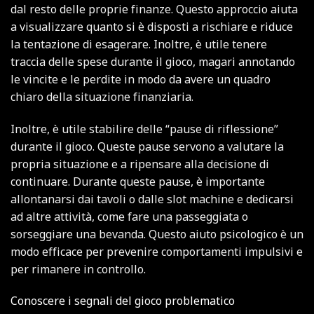
dal resto delle proprie finanze. Questo approccio aiuta
a visualizzare quanto si è disposti a rischiare e riduce
la tentazione di esagerare. Inoltre, è utile tenere
traccia delle spese durante il gioco, magari annotando
le vincite e le perdite in modo da avere un quadro
chiaro della situazione finanziaria.
Inoltre, è utile stabilire delle “pause di riflessione”
durante il gioco. Queste pause servono a valutare la
propria situazione e a ripensare alla decisione di
continuare. Durante queste pause, è importante
allontanarsi dai tavoli o dalle slot machine e dedicarsi
ad altre attività, come fare una passeggiata o
sorseggiare una bevanda. Questo aiuto psicologico è un
modo efficace per prevenire comportamenti impulsivi e
per rimanere in controllo.
Conoscere i segnali del gioco problematico