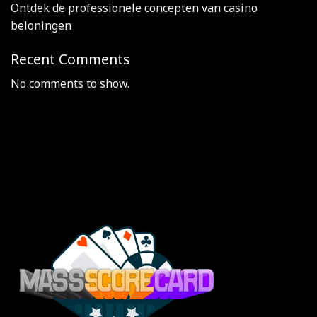
Ontdek de professionele concepten van casino
beloningen
Recent Comments
No comments to show.