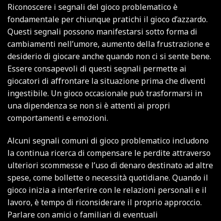
Riconoscere i segnali del gioco problematico è
fondamentale per chiunque pratichi il gioco d’azzardo.
Questi segnali possono manifestarsi sotto forma di
cambiamenti nell’umore, aumento della frustrazione e
desiderio di giocare anche quando non ci si sente bene.
Essere consapevoli di questi segnali permette ai
giocatori di affrontare la situazione prima che diventi
ingestibile. Un gioco occasionale può trasformarsi in
una dipendenza se non si è attenti ai propri
comportamenti e emozioni.
Alcuni segnali comuni di gioco problematico includono
la continua ricerca di compensare le perdite attraverso
ulteriori scommesse e l’uso di denaro destinato ad altre
spese, come bollette o necessità quotidiane. Quando il
gioco inizia a interferire con le relazioni personali e il
lavoro, è tempo di riconsiderare il proprio approccio.
Parlare con amici o familiari di eventuali