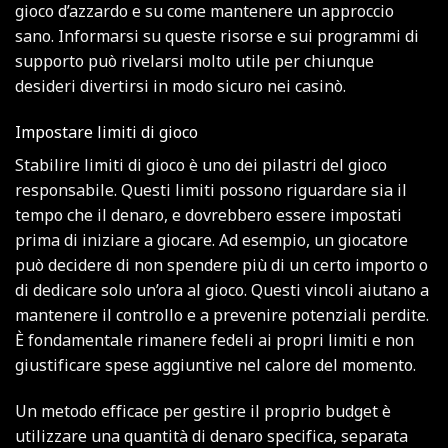
gioco d’azzardo e su come mantenere un approccio
sano. Informarsi su queste risorse e sui programmi di
supporto può rivelarsi molto utile per chiunque
desideri divertirsi in modo sicuro nei casinò.
Impostare limiti di gioco
Stabilire limiti di gioco è uno dei pilastri del gioco
responsabile. Questi limiti possono riguardare sia il
tempo che il denaro, e dovrebbero essere impostati
prima di iniziare a giocare. Ad esempio, un giocatore
può decidere di non spendere più di un certo importo o
di dedicare solo un’ora al gioco. Questi vincoli aiutano a
mantenere il controllo e a prevenire potenziali perdite.
È fondamentale rimanere fedeli ai propri limiti e non
giustificare spese aggiuntive nel calore del momento.
Un metodo efficace per gestire il proprio budget è
utilizzare una quantità di denaro specifica, separata