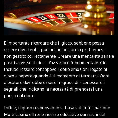
È importante ricordare che il gioco, sebbene possa
essere divertente, può anche portare a problemi se
non gestito correttamente. Creare una mentalità sana e
positiva verso il gioco d’azzardo è fondamentale. Ciò
include l’essere consapevoli delle emozioni legate al
gioco e sapere quando è il momento di fermarsi. Ogni
giocatore dovrebbe essere in grado di riconoscere i
segnali che indicano la necessità di prendersi una
pausa dal gioco.
Infine, il gioco responsabile si basa sull’informazione.
Molti casinò offrono risorse educative sui rischi del