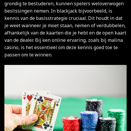
grondig te bestuderen, kunnen spelers weloverwogen
beslissingen nemen. In blackjack bijvoorbeeld, is
kennis van de basisstrategie cruciaal. Dit houdt in dat
je weet wanneer je moet staan, nemen of verdubbelen,
afhankelijk van de kaarten die je hebt en de open kaart
van de dealer. Bij een online ervaring, zoals bij
malina
casino
, is het essentieel om deze kennis goed toe te
passen om te winnen.