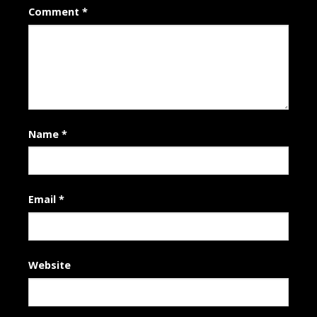
Comment
*
Name
*
Email
*
Website