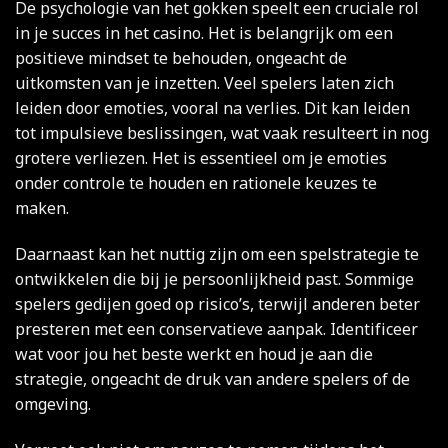
De psychologie van het gokken speelt een cruciale rol
in je succes in het casino. Het is belangrijk om een
positieve mindset te behouden, ongeacht de
uitkomsten van je inzetten. Veel spelers laten zich
leiden door emoties, vooral na verlies. Dit kan leiden
tot impulsieve beslissingen, wat vaak resulteert in nog
grotere verliezen. Het is essentieel om je emoties
onder controle te houden en rationele keuzes te
maken.
Daarnaast kan het nuttig zijn om een spelstrategie te
ontwikkelen die bij je persoonlijkheid past. Sommige
spelers gedijen goed op risico’s, terwijl anderen beter
presteren met een conservatieve aanpak. Identificeer
wat voor jou het beste werkt en houd je aan die
strategie, ongeacht de druk van andere spelers of de
omgeving.