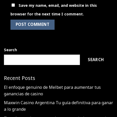
Save my name, email, and website in this
browser for the next time I comment.
Search
SEARCH
Recent Posts
El enfoque genuino de Melbet para aumentar tus
ganancias de casino
Maxwin Casino Argentina Tu guía definitiva para ganar
a lo grande