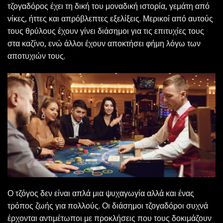
τζογαδόρος έχει τη δική του μοναδική ιστορία, γεμάτη από
νίκες, ήττες και απρόβλεπτες εξελίξεις. Μερικοί από αυτούς
τους θρύλους έχουν γίνει διάσημοι για τις επιτυχίες τους
στα καζίνο, ενώ άλλοι έχουν αποκτήσει φήμη λόγω των
αποτυχιών τους.
Ο τζόγος δεν είναι απλά μια ψυχαγωγία αλλά και ένας
τρόπος ζωής για πολλούς. Οι διάσημοι τζογαδόροι συχνά
έρχονται αντιμέτωποι με προκλήσεις που τους δοκιμάζουν