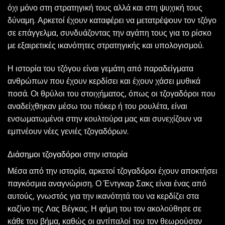
όχι μόνο στη στρατηγική τους αλλά και στη ψυχική τους
δύναμη. Αρκετοί έχουν καταφέρει να μετατρέψουν τον τζόγο
σε επάγγελμα, συνδυάζοντας την αγάπη τους για το ρίσκο
με εξαιρετικές ικανότητες στρατηγικής και υπολογισμού.
Η ιστορία του τζόγου είναι γεμάτη από παραδείγματα
ανθρώπων που έχουν κερδίσει και έχουν χάσει μυθικά
ποσά. Οι θρύλοι του στοιχήματος, όπως οι τζογαδόροι που
αναδείχθηκαν μέσω του πόκερ ή του ρουλέτα, είναι
ενσωματωμένοι στην κουλτούρα μας και συνεχίζουν να
εμπνέουν νέες γενιές τζογαδόρων.
Διάσημοι τζογαδόροι στην ιστορία
Μέσα από την ιστορία, αρκετοί τζογαδόροι έχουν αποκτήσει
παγκόσμια αναγνώριση. Ο Έντγκαρ Σακς είναι ένας από
αυτούς, γνωστός για την ικανότητά του να κερδίζει στα
καζίνο της Λας Βέγκας. Η φήμη του τον ακολούθησε σε
κάθε του βήμα, καθώς οι αντίπαλοί του τον θεωρούσαν