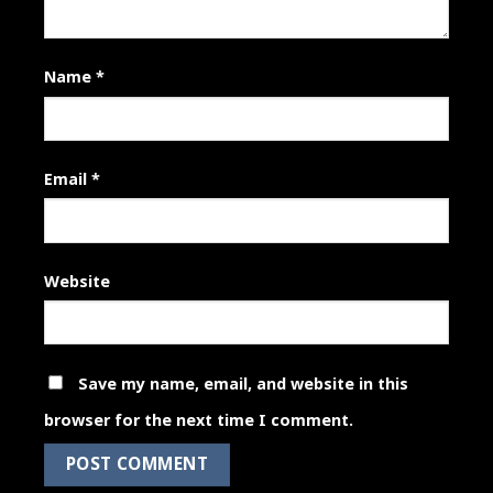
Name
*
Email
*
Website
Save my name, email, and website in this
browser for the next time I comment.