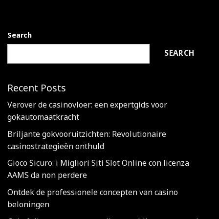
Search
SEARCH
Recent Posts
Verover de casinovloer: een expertgids voor
gokautomaatkracht
Briljante gokvooruitzichten: Revolutionaire
casinostrategieën onthuld
Gioco Sicuro: i Migliori Siti Slot Online con licenza
AAMS da non perdere
Ontdek de professionele concepten van casino
beloningen