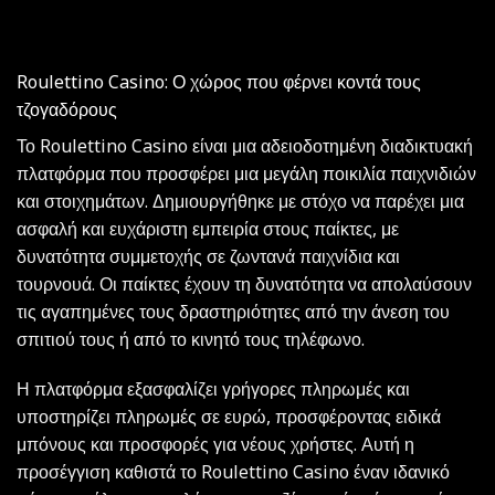
Roulettino Casino: Ο χώρος που φέρνει κοντά τους
τζογαδόρους
Το Roulettino Casino είναι μια αδειοδοτημένη διαδικτυακή
πλατφόρμα που προσφέρει μια μεγάλη ποικιλία παιχνιδιών
και στοιχημάτων. Δημιουργήθηκε με στόχο να παρέχει μια
ασφαλή και ευχάριστη εμπειρία στους παίκτες, με
δυνατότητα συμμετοχής σε ζωντανά παιχνίδια και
τουρνουά. Οι παίκτες έχουν τη δυνατότητα να απολαύσουν
τις αγαπημένες τους δραστηριότητες από την άνεση του
σπιτιού τους ή από το κινητό τους τηλέφωνο.
Η πλατφόρμα εξασφαλίζει γρήγορες πληρωμές και
υποστηρίζει πληρωμές σε ευρώ, προσφέροντας ειδικά
μπόνους και προσφορές για νέους χρήστες. Αυτή η
προσέγγιση καθιστά το Roulettino Casino έναν ιδανικό