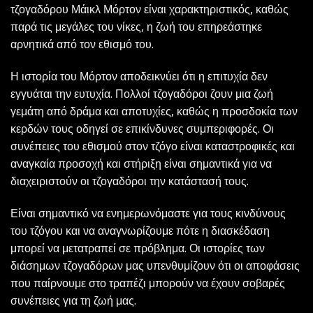
τζογαδόρου Μάικλ Μόρτον είναι χαρακτηριστικός, καθώς
παρά τις μεγάλες του νίκες, η ζωή του επηρεάστηκε
αρνητικά από τον εθισμό του.
Η ιστορία του Μόρτον αποδεικνύει ότι η επιτυχία δεν
εγγυάται την ευτυχία. Πολλοί τζογαδόροι ζουν μια ζωή
γεμάτη από δράμα και αποτυχίες, καθώς η προσδοκία των
κερδών τους οδηγεί σε επικίνδυνες συμπεριφορές. Οι
συνέπειες του εθισμού στον τζόγο είναι καταστροφικές και
αναγκαία προσοχή και στήριξη είναι σημαντικά για να
διαχειριστούν οι τζογαδόροι την κατάστασή τους.
Είναι σημαντικό να ενημερωνόμαστε για τους κινδύνους
του τζόγου και να αναγνωρίζουμε πότε η διασκέδαση
μπορεί να μετατραπεί σε πρόβλημα. Οι ιστορίες των
διάσημων τζογαδόρων μας υπενθυμίζουν ότι οι αποφάσεις
που παίρνουμε στο τραπέζι μπορούν να έχουν σοβαρές
συνέπειες για τη ζωή μας.