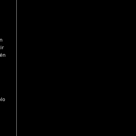
on
ir
ién
olo