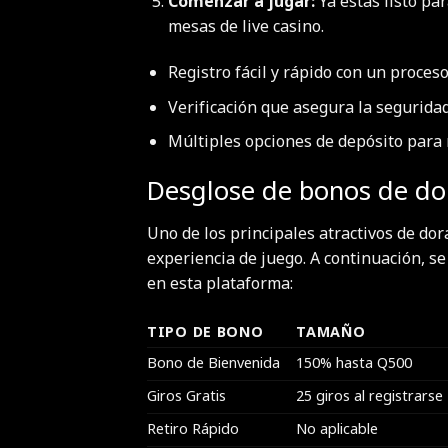
Comenzar a jugar:
Ya estás listo pa
mesas de live casino.
Registro fácil y rápido con un proces
Verificación que asegura la seguridad
Múltiples opciones de depósito para
Desglose de bonos de do
Uno de los principales atractivos de d
experiencia de juego. A continuación, se
en esta plataforma:
TIPO DE BONO
TAMAÑO
Bono de Bienvenida
150% hasta Q500
Giros Gratis
25 giros al registrarse
Retiro Rápido
No aplicable