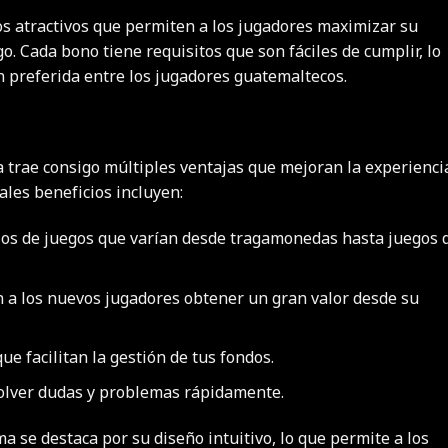
s atractivos que permiten a los jugadores maximizar su
o. Cada bono tiene requisitos que son fáciles de cumplir, lo
 preferida entre los jugadores guatemaltecos.
a trae consigo múltiples ventajas que mejoran la experienci
ales beneficios incluyen:
ulos de juegos que varían desde tragamonedas hasta juegos 
 a los nuevos jugadores obtener un gran valor desde su
e facilitan la gestión de tus fondos.
esolver dudas y problemas rápidamente.
a se destaca por su diseño intuitivo, lo que permite a los