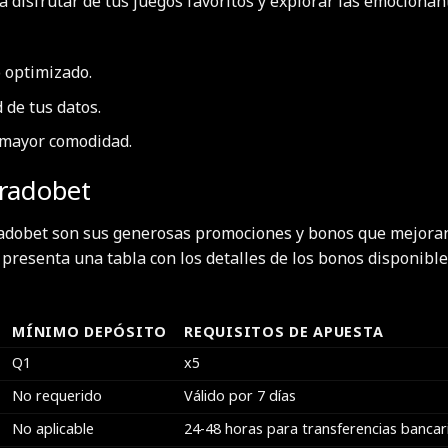
ra disfrutar de tus juegos favoritos y explorar las emocionan
o optimizado.
 de tus datos.
 mayor comodidad.
radobet
oradobet son sus generosas promociones y bonos que mejoran
 presenta una tabla con los detalles de los bonos disponibl
MÍNIMO DEPÓSITO
REQUISITOS DE APUESTA
Q1
x5
No requerido
Válido por 7 días
No aplicable
24-48 horas para transferencias bancar