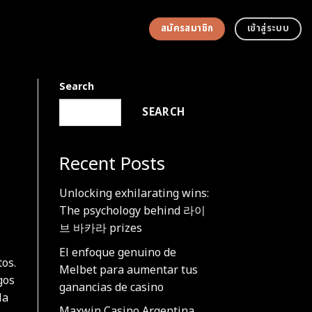
สมัครสมาชิก
เข้าสู่ระบบ
Search
SEARCH
Recent Posts
Unlocking exhilarating wins:
The psychology behind 라이
브 바카라 prizes
El enfoque genuino de
tos.
Melbet para aumentar tus
gos
ganancias de casino
la
Maxwin Casino Argentina