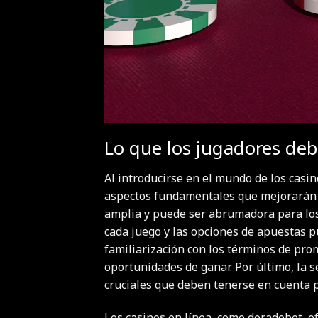
Lo que los jugadores de
Al introducirse en el mundo de los casin
aspectos fundamentales que mejorarán s
amplia y puede ser abrumadora para los
cada juego y las opciones de apuestas pu
familiarización con los términos de prom
oportunidades de ganar. Por último, la se
cruciales que deben tenerse en cuenta p
Los casinos en línea, como doradobet, 