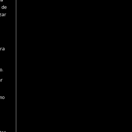
a de
zar
ara
o.
ar
omo