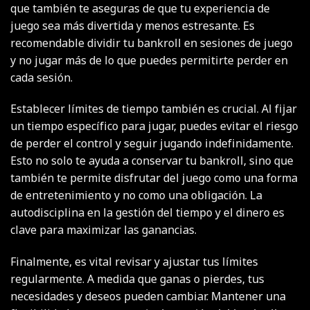
que también te aseguras de que tu experiencia de
juego sea más divertida y menos estresante. Es
recomendable dividir tu bankroll en sesiones de juego
y no jugar más de lo que puedes permitirte perder en
cada sesión.
Establecer límites de tiempo también es crucial. Al fijar
un tiempo específico para jugar, puedes evitar el riesgo
de perder el control y seguir jugando indefinidamente.
Esto no solo te ayuda a conservar tu bankroll, sino que
también te permite disfrutar del juego como una forma
de entretenimiento y no como una obligación. La
autodisciplina en la gestión del tiempo y el dinero es
clave para maximizar las ganancias.
Finalmente, es vital revisar y ajustar tus límites
regularmente. A medida que ganas o pierdes, tus
necesidades y deseos pueden cambiar. Mantener una