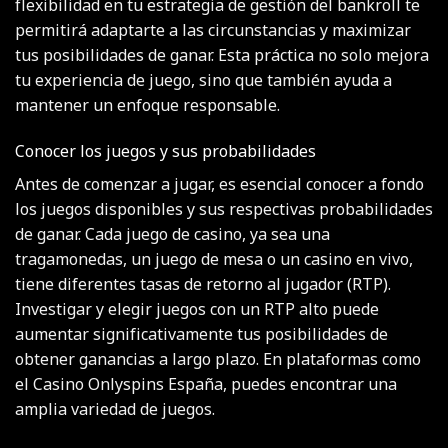
flexibilidad en tu estrategia de gestión del bankroll te
permitirá adaptarte a las circunstancias y maximizar
tus posibilidades de ganar. Esta práctica no solo mejora
tu experiencia de juego, sino que también ayuda a
mantener un enfoque responsable.
Conocer los juegos y sus probabilidades
Antes de comenzar a jugar, es esencial conocer a fondo
los juegos disponibles y sus respectivas probabilidades
de ganar. Cada juego de casino, ya sea una
tragamonedas, un juego de mesa o un casino en vivo,
tiene diferentes tasas de retorno al jugador (RTP).
Investigar y elegir juegos con un RTP alto puede
aumentar significativamente tus posibilidades de
obtener ganancias a largo plazo. En plataformas como
el Casino Onlyspins España, puedes encontrar una
amplia variedad de juegos.