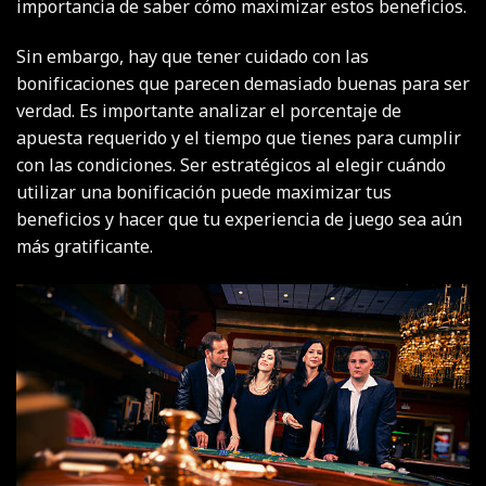
importancia de saber cómo maximizar estos beneficios.
Sin embargo, hay que tener cuidado con las
bonificaciones que parecen demasiado buenas para ser
verdad. Es importante analizar el porcentaje de
apuesta requerido y el tiempo que tienes para cumplir
con las condiciones. Ser estratégicos al elegir cuándo
utilizar una bonificación puede maximizar tus
beneficios y hacer que tu experiencia de juego sea aún
más gratificante.