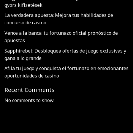
gyors kifizetések
La verdadera apuesta: Mejora tus habilidades de
concurso de casino
Vence a la banca: tu fortunazo oficial pronóstico de
apuestas
Sapphirebet: Desbloquea ofertas de juego exclusivas y
gana a lo grande
Afila tu juego y conquista el fortunazo en emocionantes
oportunidades de casino
Recent Comments
No comments to show.