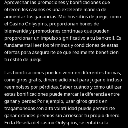
Aprovechar las promociones y bonificaciones que
ofrecen los casinos es una excelente manera de
aumentar tus ganancias. Muchos sitios de juego, como
el Casino Onlyspins, proporcionan bonos de
bienvenida y promociones continuas que pueden
proporcionar un impulso significativo a tu bankroll. Es
fundamental leer los términos y condiciones de estas
ofertas para asegurarte de que realmente beneficien
tu estilo de juego.
Las bonificaciones pueden venir en diferentes formas,
como giros gratis, dinero adicional para jugar o incluso
reembolsos por pérdidas. Saber cuándo y cómo utilizar
estas bonificaciones puede marcar la diferencia entre
ganar y perder. Por ejemplo, usar giros gratis en
tragamonedas con alta volatilidad puede permitirte
ganar grandes premios sin arriesgar tu propio dinero.
En la Reseña del casino Onlyspins, se enfatiza la