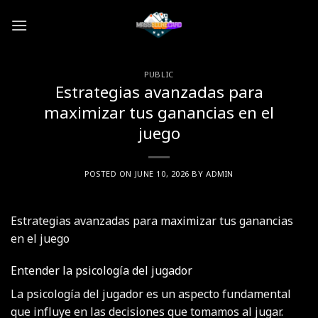
Skip
to
content
PUBLIC
Estrategias avanzadas para
maximizar tus ganancias en el
juego
POSTED ON
JUNE 10, 2026
BY
ADMIN
Estrategias avanzadas para maximizar tus ganancias
en el juego
Entender la psicología del jugador
La psicología del jugador es un aspecto fundamental
que influye en las decisiones que tomamos al jugar.