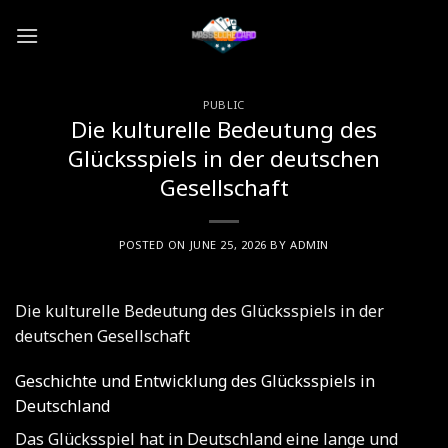
Skip
to
content
PUBLIC
Die kulturelle Bedeutung des
Glücksspiels in der deutschen
Gesellschaft
POSTED ON
JUNE 25, 2026
BY
ADMIN
Die kulturelle Bedeutung des Glücksspiels in der
deutschen Gesellschaft
Geschichte und Entwicklung des Glücksspiels in
Deutschland
Das Glücksspiel hat in Deutschland eine lange und