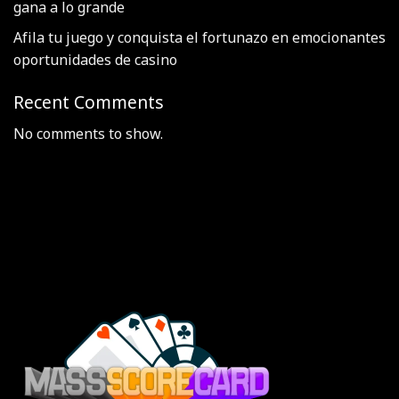
gana a lo grande
Afila tu juego y conquista el fortunazo en emocionantes
oportunidades de casino
Recent Comments
No comments to show.