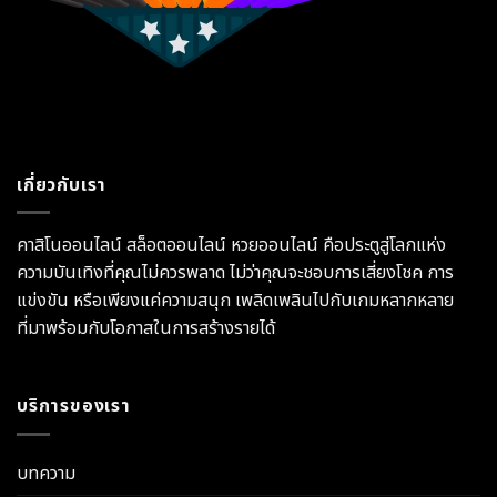
เกี่ยวกับเรา
คาสิโนออนไลน์ สล็อตออนไลน์ หวยออนไลน์ คือประตูสู่โลกแห่ง
ความบันเทิงที่คุณไม่ควรพลาด ไม่ว่าคุณจะชอบการเสี่ยงโชค การ
แข่งขัน หรือเพียงแค่ความสนุก เพลิดเพลินไปกับเกมหลากหลาย
ที่มาพร้อมกับโอกาสในการสร้างรายได้
บริการของเรา
บทความ