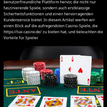
benutzerfreundliche Plattform hervor, die nicht nur
faszinierende Spiele, sondern auch erstklassige
Sicherheitsfunktionen und einen hervorragenden
Kundenservice bietet. In diesem Artikel werfen wir
einen Blick auf die aufregendsten Casino-Spiele, die
https://lux-casino.de/
zu bieten hat, und beleuchten die
Vorteile für Spieler.