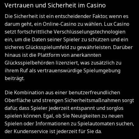
Vertrauen und Sicherheit im Casino
Die Sicherheit ist ein entscheidender Faktor, wenn es
darum geht, ein Online-Casino zu wählen. Lux Casino
setzt fortschrittliche Verschlüsselungstechnologien
ein, um die Daten seiner Spieler zu schützen und ein
sicheres Glücksspielumfeld zu gewährleisten. Darüber
hinaus ist die Plattform von anerkannten
Glücksspielbehörden lizenziert, was zusätzlich zu
ihrem Ruf als vertrauenswürdige Spielumgebung
beiträgt.
Die Kombination aus einer benutzerfreundlichen
Oberfläche und strengen Sicherheitsmaßnahmen sorgt
dafür, dass Spieler jederzeit entspannt und sorglos
spielen können. Egal, ob Sie Neuigkeiten zu neuen
Spielen oder Informationen zu Spielautomaten suchen,
der Kundenservice ist jederzeit für Sie da.