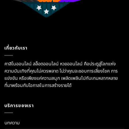
เกี่ยวกับเรา
คาสิโนออนไลน์ สล็อตออนไลน์ หวยออนไลน์ คือประตูสู่โลกแห่ง
ความบันเทิงที่คุณไม่ควรพลาด ไม่ว่าคุณจะชอบการเสี่ยงโชค การ
แข่งขัน หรือเพียงแค่ความสนุก เพลิดเพลินไปกับเกมหลากหลาย
ที่มาพร้อมกับโอกาสในการสร้างรายได้
บริการของเรา
บทความ