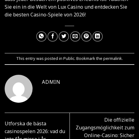
Sie ein in die Welt von Lux Casino und entdecken Sie
die besten Casino-Spiele von 2026!
This entry was posted in
Public
. Bookmark the
permalink
.
ADMIN
Die offizielle
Utforska de bästa
Zugangsmöglichkeit zum
casinospelen 2026: vad du
Online-Casino: Sicher