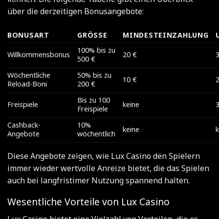
über die derzeitigen Bonusangebote:
BONUSART
GRÖSSE
MINDESTEINZAHLUNG
100% bis zu
Willkommensbonus
20 €
500 €
Wöchentliche
50% bis zu
10 €
Reload-Boni
200 €
Bis zu 100
Freispiele
keine
Freispiele
Cashback-
10%
keine
k
Angebote
wöchentlich
Diese Angebote zeigen, wie Lux Casino den Spielern
immer wieder wertvolle Anreize bietet, die das Spielen
auch bei langfristimer Nutzung spannend halten.
Wesentliche Vorteile von Lux Casino