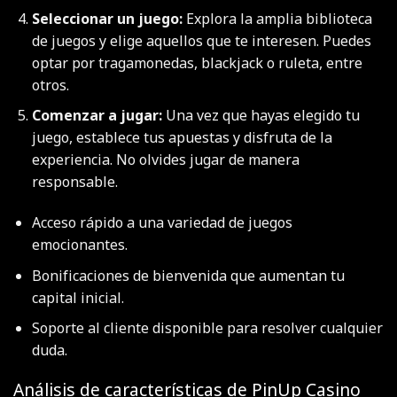
Seleccionar un juego:
Explora la amplia biblioteca
de juegos y elige aquellos que te interesen. Puedes
optar por tragamonedas, blackjack o ruleta, entre
otros.
Comenzar a jugar:
Una vez que hayas elegido tu
juego, establece tus apuestas y disfruta de la
experiencia. No olvides jugar de manera
responsable.
Acceso rápido a una variedad de juegos
emocionantes.
Bonificaciones de bienvenida que aumentan tu
capital inicial.
Soporte al cliente disponible para resolver cualquier
duda.
Análisis de características de PinUp Casino