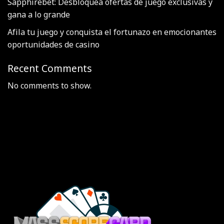
Sapphirebet: Desbloquea ofertas de juego exclusivas y
gana a lo grande
Afila tu juego y conquista el fortunazo en emocionantes
oportunidades de casino
Recent Comments
No comments to show.