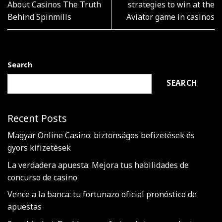
About Casinos The Truth
strategies to win at the
Behind Spinmills
Aviator game in casinos
Search
SEARCH
Recent Posts
Magyar Online Casino: biztonságos befizetések és
gyors kifizetések
La verdadera apuesta: Mejora tus habilidades de
concurso de casino
Vence a la banca: tu fortunazo oficial pronóstico de
apuestas