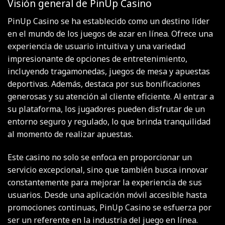
Visión general de PinUp Casino
PinUp Casino se ha establecido como un destino líder
en el mundo de los juegos de azar en línea. Ofrece una
experiencia de usuario intuitiva y una variedad
impresionante de opciones de entretenimiento,
incluyendo tragamonedas, juegos de mesa y apuestas
deportivas. Además, destaca por sus bonificaciones
generosas y su atención al cliente eficiente. Al entrar a
su plataforma, los jugadores pueden disfrutar de un
entorno seguro y regulado, lo que brinda tranquilidad
al momento de realizar apuestas.
Este casino no solo se enfoca en proporcionar un
servicio excepcional, sino que también busca innovar
constantemente para mejorar la experiencia de sus
usuarios. Desde una aplicación móvil accesible hasta
promociones continuas, PinUp Casino se esfuerza por
ser un referente en la industria del juego en línea.