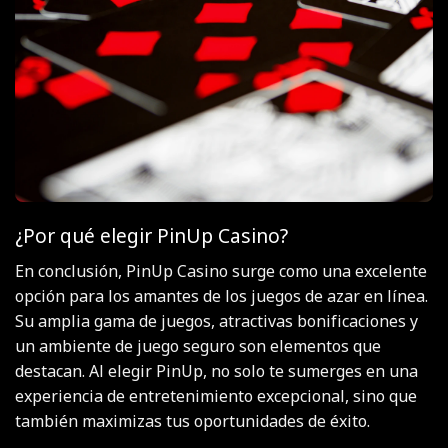
¿Por qué elegir PinUp Casino?
En conclusión, PinUp Casino surge como una excelente
opción para los amantes de los juegos de azar en línea.
Su amplia gama de juegos, atractivas bonificaciones y
un ambiente de juego seguro son elementos que
destacan. Al elegir PinUp, no solo te sumerges en una
experiencia de entretenimiento excepcional, sino que
también maximizas tus oportunidades de éxito.