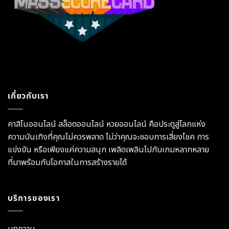
เกี่ยวกับเรา
คาสิโนออนไลน์ สล็อตออนไลน์ หวยออนไลน์ คือประตูสู่โลกแห่ง
ความบันเทิงที่คุณไม่ควรพลาด ไม่ว่าคุณจะชอบการเสี่ยงโชค การ
แข่งขัน หรือเพียงแค่ความสนุก เพลิดเพลินไปกับเกมหลากหลาย
ที่มาพร้อมกับโอกาสในการสร้างรายได้
บริการของเรา