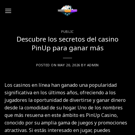
Skip
to
content
PUBLIC
Descubre los secretos del casino
PinUp para ganar más
POSTED ON
MAY 20, 2026
BY
ADMIN
Los casinos en línea han ganado una popularidad
significativa en los últimos años, ofreciendo a los
jugadores la oportunidad de divertirse y ganar dinero
desde la comodidad de su hogar. Uno de los nombres
que más resuena en este ámbito es PinUp Casino,
conocido por su amplia gama de juegos y promociones
atractivas. Si estás interesado en jugar, puedes