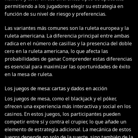
permitiendo a los jugadores elegir su estrategia en
función de su nivel de riesgo y preferencias.
Las variantes más comunes son la ruleta europea y la
ruleta americana. La diferencia principal entre ambas
radica en el número de casillas y la presencia del doble
cero en la ruleta americana, lo que afecta las
probabilidades de ganar. Comprender estas diferencias
es esencial para maximizar las oportunidades de éxito
en la mesa de ruleta.
Los juegos de mesa: cartas y dados en acción
Los juegos de mesa, como el blackjack y el póker,
ofrecen una experiencia más interactiva y social en los
casinos. En estos juegos, los participantes pueden
competir entre sí y contra el crupier, lo que añade un
elemento de estrategia adicional. La mecánica de estos
juegos depende no solo de la suerte, sino también de la