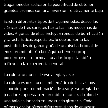
tragamonedas radica en la posibilidad de obtener
grandes premios con una inversión relativamente baja.
Existen diferentes tipos de tragamonedas, desde las
clásicas de tres carretes hasta las más modernas de
video. Algunas de ellas incluyen rondas de bonificación
y características especiales, lo que aumenta las
posibilidades de ganar y añade un nivel adicional de
entretenimiento. Cada máquina tiene su propio
porcentaje de retorno al jugador, lo que también
influye en la experiencia general.
La ruleta: un juego de estrategia y azar
La ruleta es otro juego emblemático de los casinos,
conocido por su combinación de azar y estrategia. Los
jugadores apuestan en un tablero numerado, donde
una bola es lanzada en una rueda giratoria. Cada
número y color ofrece diferentes tipos de apuestas,