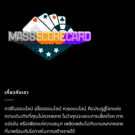
เกี่ยวกับเรา
คาสิโนออนไลน์ สล็อตออนไลน์ หวยออนไลน์ คือประตูสู่โลกแห่ง
ความบันเทิงที่คุณไม่ควรพลาด ไม่ว่าคุณจะชอบการเสี่ยงโชค การ
แข่งขัน หรือเพียงแค่ความสนุก เพลิดเพลินไปกับเกมหลากหลาย
ที่มาพร้อมกับโอกาสในการสร้างรายได้