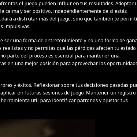
nfrentas el juego pueden influir en tus resultados. Adoptar 
a calma y ser positivo, independientemente de si estás
udará a disfrutar más del juego, sino que también te permit
s impulsivas.
be ser una forma de entretenimiento y no una forma de gan
 realistas y no permitas que las pérdidas afecten tu estado
omo parte del proceso es esencial para mantener una
arás en una mejor posición para aprovechar las oportunidad
rores y éxitos. Reflexionar sobre tus decisiones pasadas pu
 aplicar en futuras sesiones de juego. Mantener un registro
herramienta útil para identificar patrones y ajustar tus