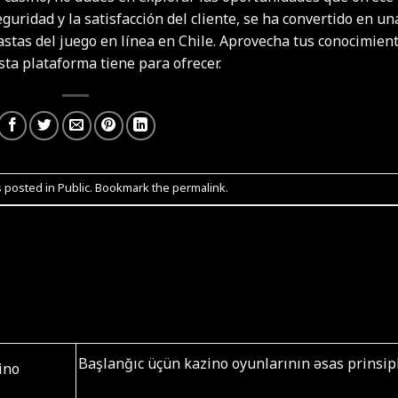
uridad y la satisfacción del cliente, se ha convertido en un
astas del juego en línea en Chile. Aprovecha tus conocimien
esta plataforma tiene para ofrecer.
s posted in
Public
. Bookmark the
permalink
.
Başlanğıc üçün kazino oyunlarının əsas prinsip
ino