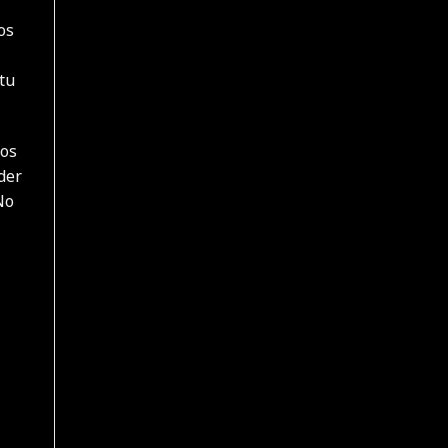
os
tu
nos
der
No