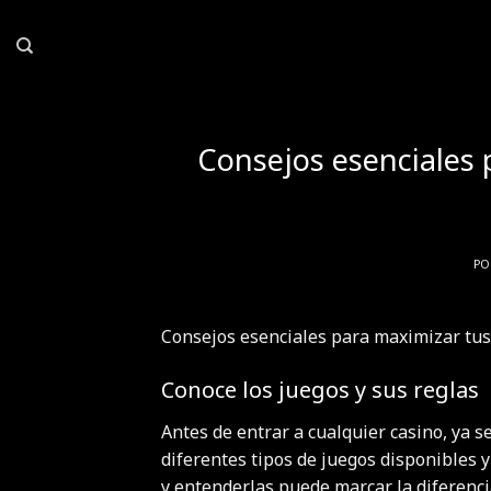
Skip
to
content
Consejos esenciales 
PO
Consejos esenciales para maximizar tus
Conoce los juegos y sus reglas
Antes de entrar a cualquier casino, ya se
diferentes tipos de juegos disponibles y
y entenderlas puede marcar la diferenci