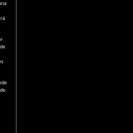
una
irá
ar
 de
es
ede
 de