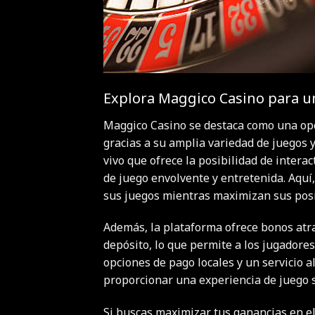
Explora Maggico Casino para u
Maggico Casino se destaca como una opc
gracias a su amplia variedad de juegos 
vivo que ofrece la posibilidad de intera
de juego envolvente y entretenida. Aquí
sus juegos mientras maximizan sus posi
Además, la plataforma ofrece bonos atrac
depósito, lo que permite a los jugadore
opciones de pago locales y un servicio a
proporcionar una experiencia de juego s
Si buscas maximizar tus ganancias en el