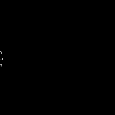
n
ia
en