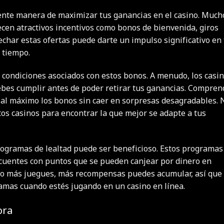
ente manera de maximizar tus ganancias en el casino. Much
recen atractivos incentivos como bonos de bienvenida, giros
echar estas ofertas puede darte un impulso significativo en 
 tiempo.
y condiciones asociados con estos bonos. A menudo, los casi
ebes cumplir antes de poder retirar tus ganancias. Compren
 al máximo los bonos sin caer en sorpresas desagradables. 
tos casinos para encontrar la que mejor se adapte a tus
rogramas de lealtad puede ser beneficioso. Estos programas
cuentes con puntos que se pueden canjear por dinero en
anto más juegues, más recompensas puedes acumular, así que
amas cuando estés jugando en un casino en línea.
ora