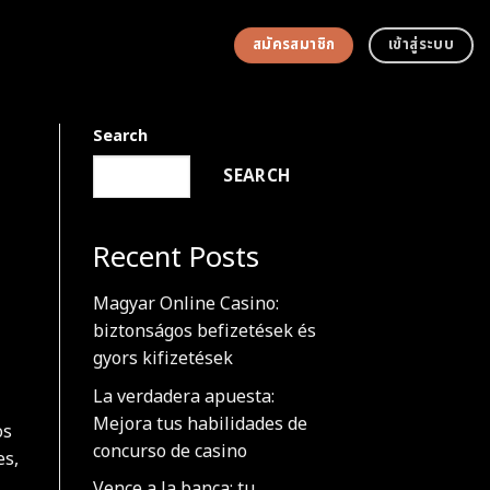
สมัครสมาชิก
เข้าสู่ระบบ
Search
SEARCH
Recent Posts
Magyar Online Casino:
biztonságos befizetések és
gyors kifizetések
La verdadera apuesta:
Mejora tus habilidades de
os
concurso de casino
es,
Vence a la banca: tu