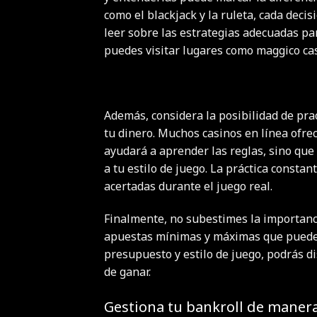
como el blackjack y la ruleta, cada decis
leer sobre las estrategias adecuadas pa
puedes visitar lugares como
maggico ca
Además, considera la posibilidad de prac
tu dinero. Muchos casinos en línea ofre
ayudará a aprender las reglas, sino que
a tu estilo de juego. La práctica consta
acertadas durante el juego real.
Finalmente, no subestimes la importanci
apuestas mínimas y máximas que pueden i
presupuesto y estilo de juego, podrás d
de ganar.
Gestiona tu bankroll de manera