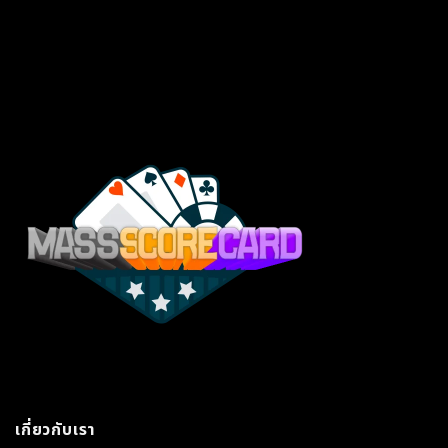
เกี่ยวกับเรา