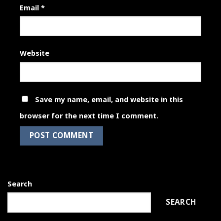
Email
*
Website
Save my name, email, and website in this
browser for the next time I comment.
Search
SEARCH