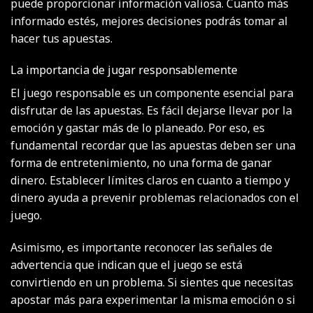
puede proporcionar información valiosa. Cuanto más
informado estés, mejores decisiones podrás tomar al
hacer tus apuestas.
La importancia de jugar responsablemente
El juego responsable es un componente esencial para
disfrutar de las apuestas. Es fácil dejarse llevar por la
emoción y gastar más de lo planeado. Por eso, es
fundamental recordar que las apuestas deben ser una
forma de entretenimiento, no una forma de ganar
dinero. Establecer límites claros en cuanto a tiempo y
dinero ayuda a prevenir problemas relacionados con el
juego.
Asimismo, es importante reconocer las señales de
advertencia que indican que el juego se está
convirtiendo en un problema. Si sientes que necesitas
apostar más para experimentar la misma emoción o si