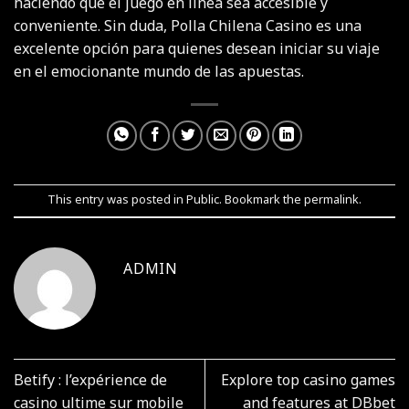
haciendo que el juego en línea sea accesible y
conveniente. Sin duda, Polla Chilena Casino es una
excelente opción para quienes desean iniciar su viaje
en el emocionante mundo de las apuestas.
This entry was posted in
Public
. Bookmark the
permalink
.
ADMIN
Betify : l’expérience de
Explore top casino games
casino ultime sur mobile
and features at DBbet