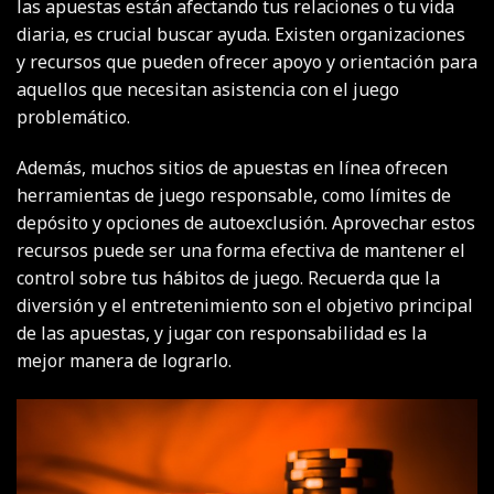
las apuestas están afectando tus relaciones o tu vida
diaria, es crucial buscar ayuda. Existen organizaciones
y recursos que pueden ofrecer apoyo y orientación para
aquellos que necesitan asistencia con el juego
problemático.
Además, muchos sitios de apuestas en línea ofrecen
herramientas de juego responsable, como límites de
depósito y opciones de autoexclusión. Aprovechar estos
recursos puede ser una forma efectiva de mantener el
control sobre tus hábitos de juego. Recuerda que la
diversión y el entretenimiento son el objetivo principal
de las apuestas, y jugar con responsabilidad es la
mejor manera de lograrlo.