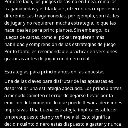
Por otro lado, los juegos de casino en línea, como las
tragamonedas y el blackjack, ofrecen una experiencia
diferente. Las tragamonedas, por ejemplo, son fáciles
de jugar y no requieren mucha estrategia, lo que las
hace ideales para principiantes. Sin embargo, los
juegos de cartas, como el póker, requieren más
habilidad y comprensión de las estrategias de juego.
Por lo tanto, es recomendable practicar en versiones
gratuitas antes de jugar con dinero real.
Estrategias para principiantes en las apuestas
Una de las claves para disfrutar de las apuestas es
desarrollar una estrategia adecuada. Los principiantes
a menudo cometen el error de dejarse llevar por la
emoción del momento, lo que puede llevar a decisiones
impulsivas. Una buena estrategia implica establecer
un presupuesto claro y ceñirse a él. Esto significa
decidir cuánto dinero estás dispuesto a gastar y nunca