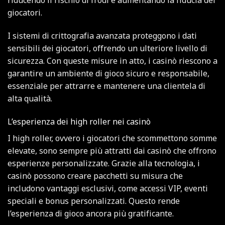
riducendo il rischio di frodi e aumentando la fiducia dei
giocatori.
I sistemi di crittografia avanzata proteggono i dati
sensibili dei giocatori, offrendo un ulteriore livello di
sicurezza. Con queste misure in atto, i casinò riescono a
garantire un ambiente di gioco sicuro e responsabile,
essenziale per attrarre e mantenere una clientela di
alta qualità.
L’esperienza dei high roller nei casinò
I high roller, ovvero i giocatori che scommettono somme
elevate, sono sempre più attratti dai casinò che offrono
esperienze personalizzate. Grazie alla tecnologia, i
casinò possono creare pacchetti su misura che
includono vantaggi esclusivi, come accessi VIP, eventi
speciali e bonus personalizzati. Questo rende
l’esperienza di gioco ancora più gratificante.