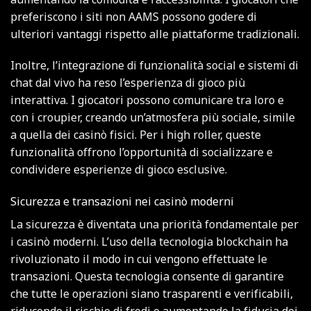
preferiscono i siti non AAMS possono godere di
ulteriori vantaggi rispetto alle piattaforme tradizionali.
Inoltre, l’integrazione di funzionalità social e sistemi di
chat dal vivo ha reso l’esperienza di gioco più
interattiva. I giocatori possono comunicare tra loro e
con i croupier, creando un’atmosfera più sociale, simile
a quella dei casinò fisici. Per i high roller, queste
funzionalità offrono l’opportunità di socializzare e
condividere esperienze di gioco esclusive.
Sicurezza e transazioni nei casinò moderni
La sicurezza è diventata una priorità fondamentale per
i casinò moderni. L’uso della tecnologia blockchain ha
rivoluzionato il modo in cui vengono effettuate le
transazioni. Questa tecnologia consente di garantire
che tutte le operazioni siano trasparenti e verificabili,