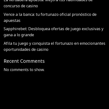
La verdadera apuesta: Mejora tus habilidades de
concurso de casino
Vence a la banca: tu fortunazo oficial pronóstico de
apuestas
Sapphirebet: Desbloquea ofertas de juego exclusivas y
gana a lo grande
Afila tu juego y conquista el fortunazo en emocionantes
oportunidades de casino
Recent Comments
No comments to show.