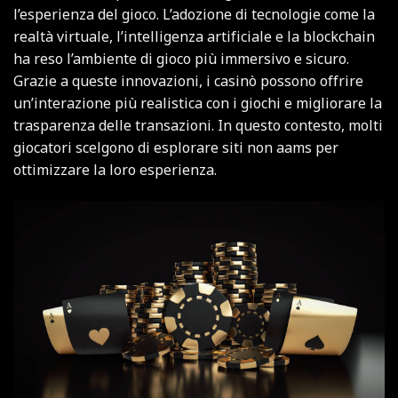
l’esperienza del gioco. L’adozione di tecnologie come la
realtà virtuale, l’intelligenza artificiale e la blockchain
ha reso l’ambiente di gioco più immersivo e sicuro.
Grazie a queste innovazioni, i casinò possono offrire
un’interazione più realistica con i giochi e migliorare la
trasparenza delle transazioni. In questo contesto, molti
giocatori scelgono di esplorare
siti non aams
per
ottimizzare la loro esperienza.