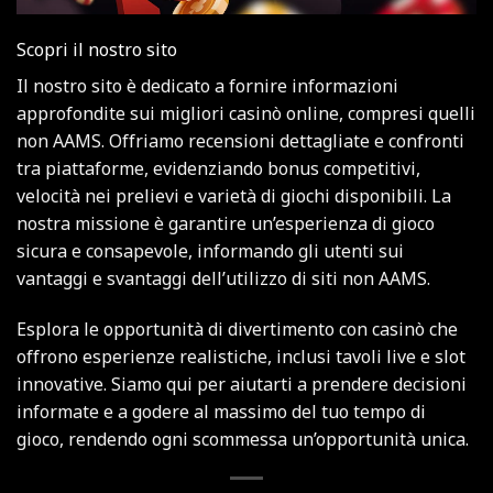
Scopri il nostro sito
Il nostro sito è dedicato a fornire informazioni
approfondite sui migliori casinò online, compresi quelli
non AAMS. Offriamo recensioni dettagliate e confronti
tra piattaforme, evidenziando bonus competitivi,
velocità nei prelievi e varietà di giochi disponibili. La
nostra missione è garantire un’esperienza di gioco
sicura e consapevole, informando gli utenti sui
vantaggi e svantaggi dell’utilizzo di siti non AAMS.
Esplora le opportunità di divertimento con casinò che
offrono esperienze realistiche, inclusi tavoli live e slot
innovative. Siamo qui per aiutarti a prendere decisioni
informate e a godere al massimo del tuo tempo di
gioco, rendendo ogni scommessa un’opportunità unica.