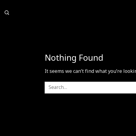
Skip
to
content
Nothing Found
It seems we can’t find what you’re looki