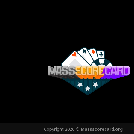
Copyright 2026 ©
Massscorecard.org