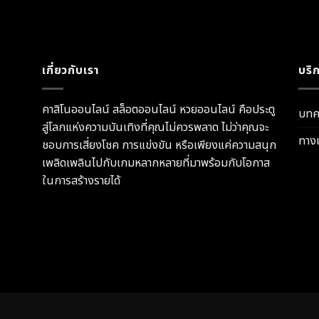
เกี่ยวกับเรา
บริ
คาสิโนออนไลน์ สล็อตออนไลน์ หวยออนไลน์ คือประตู
บทค
สู่โลกแห่งความบันเทิงที่คุณไม่ควรพลาด ไม่ว่าคุณจะ
ทางเ
ชอบการเสี่ยงโชค การแข่งขัน หรือเพียงแค่ความสนุก
เพลิดเพลินไปกับเกมหลากหลายที่มาพร้อมกับโอกาส
ในการสร้างรายได้