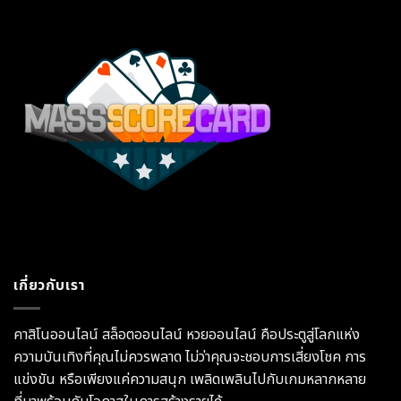
เกี่ยวกับเรา
คาสิโนออนไลน์ สล็อตออนไลน์ หวยออนไลน์ คือประตูสู่โลกแห่ง
ความบันเทิงที่คุณไม่ควรพลาด ไม่ว่าคุณจะชอบการเสี่ยงโชค การ
แข่งขัน หรือเพียงแค่ความสนุก เพลิดเพลินไปกับเกมหลากหลาย