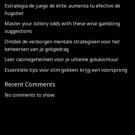
Estrategia de juego de élite: aumenta tu efectivo de
hugobet
Master your lottery odds with these wise gambling
suggestions
Ontdek de verborgen mentale strategieën voor het
beheersen van je gokgedrag
Leer casinogeheimen voor je ultieme gokavontuur
Essentiële tips voor slim gokken: krijg een voorsprong
Recent Comments
No comments to show.