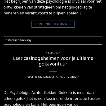
Het begrijpen van deze psychologie is cruciaal voor het
ontwikkelen van strategieën om het gokgedrag te
beheren en verantwoord te blijven spelen. […]
CONTINUE READING
→
Posted in
gambling
GAMBLING
Leer casinogeheimen voor je ultieme
gokavontuur
POSTED ON
AUGUST 7, 2026
BY
ADMIN
De Psychologie Achter Gokken Gokken is meer dan
alleen geluk; het is een fascinerende interactie tussen
psychologie en kans. Het begrijpen van de