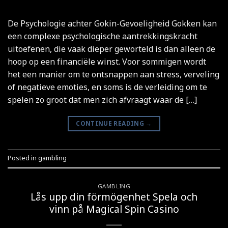
De Psychologie achter Gokin-Gevoeligheid Gokken kan
een complexe psychologische aantrekkingskracht
uitoefenen, die vaak dieper geworteld is dan alleen de
hoop op een financiële winst. Voor sommigen wordt
het een manier om te ontsnappen aan stress, verveling
of negatieve emoties, en soms is de verleiding om te
spelen zo groot dat men zich afvraagt waar de […]
CONTINUE READING
→
Posted in
gambling
GAMBLING
Lås upp din förmögenhet Spela och
vinn på Magical Spin Casino