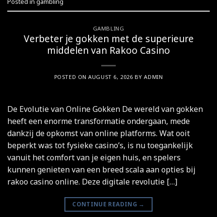
Posted in
gambling
GAMBLING
Verbeter je gokken met de superieure
middelen van Rakoo Casino
POSTED ON
AUGUST 6, 2026
BY
ADMIN
De Evolutie van Online Gokken De wereld van gokken
heeft een enorme transformatie ondergaan, mede
dankzij de opkomst van online platforms. Wat ooit
beperkt was tot fysieke casino’s, is nu toegankelijk
vanuit het comfort van je eigen huis, en spelers
kunnen genieten van een breed scala aan opties bij
rakoo casino online. Deze digitale revolutie […]
CONTINUE READING
→