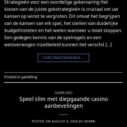
Strategieën voor een voordelige gokervaring Het
kiezen van de juiste gokstrategieën is cruciaal om uw
kansen op winst te vergroten. Dit omvat het begrijpen
van de kansen van elk spel, het stellen van duidelijke
budgetlimieten en het weten wanneer u moet stoppen.
Een gedegen kennis van de spelregels en een
weloverwogen inzetbeleid kunnen het verschil […]
CONTINUE READING
→
Posted in
gambling
GAMBLING
Speel slim met diepgaande casino
aanbevelingen
POSTED ON
AUGUST 6, 2026
BY
ADMIN