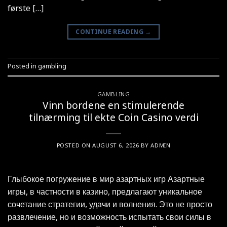
første […]
CONTINUE READING
→
Posted in
gambling
GAMBLING
Vinn bordene en stimulerende
tilnærming til ekte Coin Casino verdi
POSTED ON
AUGUST 6, 2026
BY
ADMIN
Глыбокое погружение в мир азартных игр Азартные
игры, в частности в казино, предлагают уникальное
сочетание стратегии, удачи и волнения. Это не просто
развлечение, но и возможность испытать свои силы в