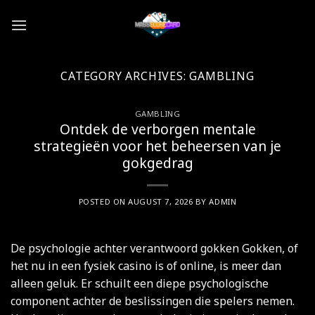
Skip
to
content
CATEGORY ARCHIVES:
GAMBLING
GAMBLING
Ontdek de verborgen mentale
strategieën voor het beheersen van je
gokgedrag
POSTED ON
AUGUST 7, 2026
BY
ADMIN
De psychologie achter verantwoord gokken Gokken, of
het nu in een fysiek casino is of online, is meer dan
alleen geluk. Er schuilt een diepe psychologische
component achter de beslissingen die spelers nemen.