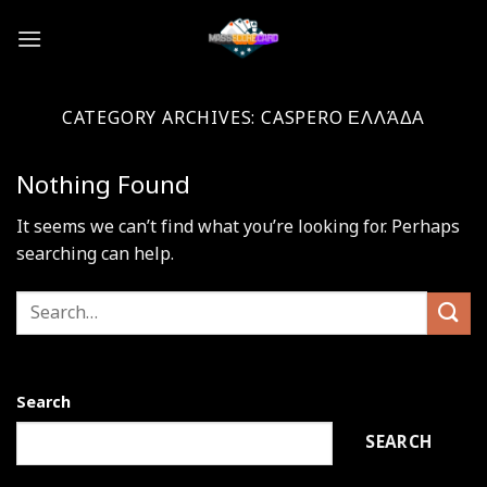
Skip
to
content
CATEGORY ARCHIVES:
CASPERO ΕΛΛΆΔΑ
Nothing Found
It seems we can’t find what you’re looking for. Perhaps
searching can help.
Search
SEARCH