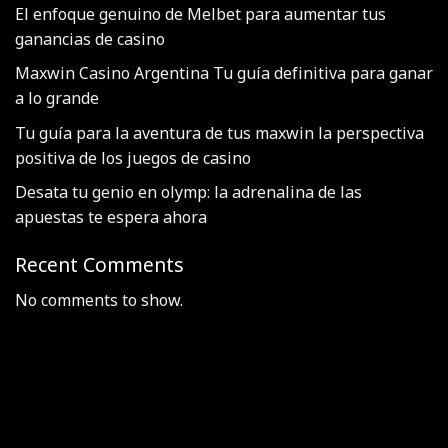
El enfoque genuino de Melbet para aumentar tus
ganancias de casino
Maxwin Casino Argentina Tu guía definitiva para ganar
a lo grande
Tu guía para la aventura de tus maxwin la perspectiva
positiva de los juegos de casino
Desata tu genio en olymp: la adrenalina de las
apuestas te espera ahora
Recent Comments
No comments to show.