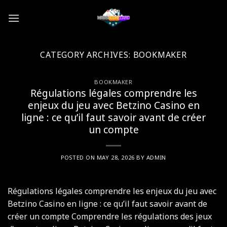
Skip
to
content
CATEGORY ARCHIVES:
BOOKMAKER
BOOKMAKER
Régulations légales comprendre les
enjeux du jeu avec Betzino Casino en
ligne : ce qu’il faut savoir avant de créer
un compte
POSTED ON
MAY 28, 2026
BY
ADMIN
Régulations légales comprendre les enjeux du jeu avec
Betzino Casino en ligne : ce qu’il faut savoir avant de
créer un compte Comprendre les régulations des jeux