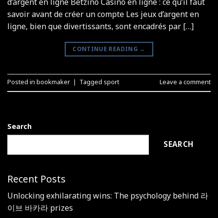
d’argent en ligne Betzino Casino en ligne : ce qu’il faut
savoir avant de créer un compte Les jeux d’argent en
ligne, bien que divertissants, sont encadrés par […]
CONTINUE READING
→
Posted in
bookmaker
|
Tagged
sport
Leave a comment
Search
SEARCH
Recent Posts
Unlocking exhilarating wins: The psychology behind 라
이브 바카라 prizes