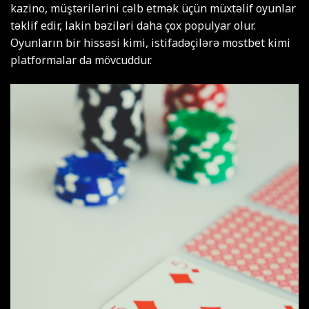
kazino, müştərilərini cəlb etmək üçün müxtəlif oyunlar
təklif edir, lakin bəziləri daha çox populyar olur.
Oyunların bir hissəsi kimi, istifadəçilərə
mostbet
kimi
platformalar da mövcuddur.