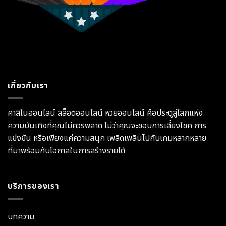
เกี่ยวกับเรา
คาสิโนออนไลน์ สล็อตออนไลน์ หวยออนไลน์ คือประตูสู่โลกแห่ง
ความบันเทิงที่คุณไม่ควรพลาด ไม่ว่าคุณจะชอบการเสี่ยงโชค การ
แข่งขัน หรือเพียงแค่ความสนุก เพลิดเพลินไปกับเกมหลากหลาย
ที่มาพร้อมกับโอกาสในการสร้างรายได้
บริการของเรา
บทความ