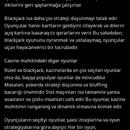
itkilərini geri qaytarmağa çalışırlar.
Blackjack isə daha çox strateji düşünməyi tələb edir.
Oyunçular, hansı kartların gəldiyini izləyərək və dilerin
açıq kartına baxaraq öz qərarlarını verir. Bu səbəbdən,
blackjack oyununu öyrənmək və ustalaşmaq, oyunçular
üçün həyəcanverici bir təcrübədir.
Casino mühitindəki digər oyunlar
Rulet və blackjack, kazinolarda ən çox seçilən oyunlar
olsa da, başqa populyar oyunlar da mövcuddur.
Məsələn, pokerdə strateji düşünmə və bluffing
bacarığı önəmlidir. Slot maşınları isə tamamilə şansa
əsaslanır və çoxlu insanları cəlb edir. Bu oyunlar, kazino
mühitinin rəngarəng və dinamik olmasına kömək edir.
Oyunçuların seçdiyi oyunlar, şəxsi zövqlərinə və oyun
strategiyalarına görə dəyişir. Hər bir oyun,